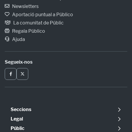
Newsletters
Aportació puntual a Público
La comunitat de Públic
Regala Público
Ajuda
Segueix-nos
Seccions
Política
Legal
Opinió
Avís legal
Públic