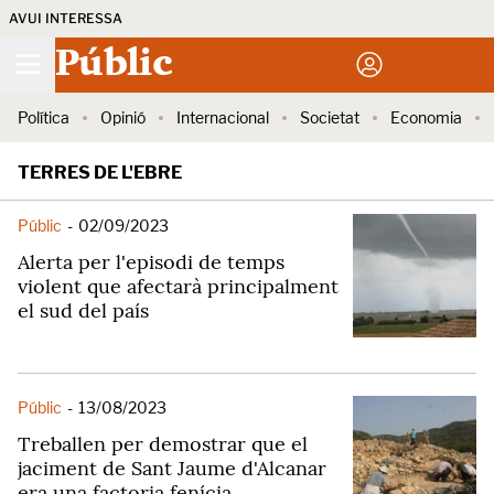
AVUI INTERESSA
Públic
Política
Opinió
Internacional
Societat
Economia
TERRES DE L'EBRE
Públic
-
02/09/2023
Alerta per l'episodi de temps
violent que afectarà principalment
el sud del país
Públic
-
13/08/2023
Treballen per demostrar que el
jaciment de Sant Jaume d'Alcanar
era una factoria fenícia