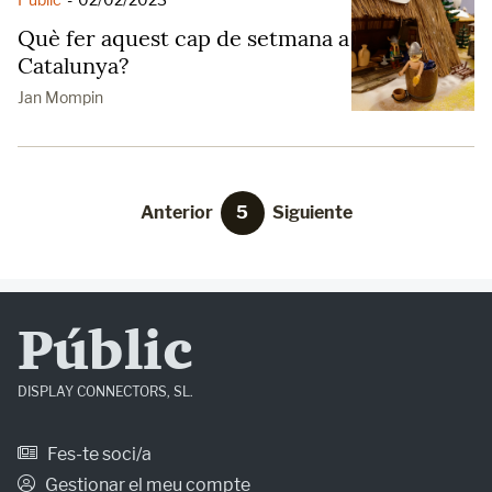
Què fer aquest cap de setmana a
Catalunya?
Jan Mompin
Anterior
5
Siguiente
Públic
DISPLAY CONNECTORS, SL.
Fes-te soci/a
Gestionar el meu compte