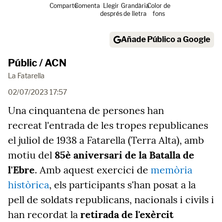
Comparte
Comenta
Llegir
Grandària
Color de
després
de lletra
fons
Añade Público a Google
Públic / ACN
La Fatarella
02/07/2023 17:57
Una cinquantena de persones han
recreat l'entrada de les tropes republicanes
el juliol de 1938 a Fatarella (Terra Alta), amb
motiu del
85è aniversari de la Batalla de
l'Ebre
. Amb aquest exercici de
memòria
històrica
, els participants s'han posat a la
pell de soldats republicans, nacionals i civils i
han recordat la
retirada de l'exèrcit