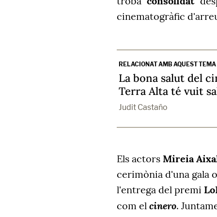
troba
"consolidat"
desp
cinematogràfic d'arreu
RELACIONAT AMB AQUEST TEMA
La bona salut del ci
Terra Alta té vuit s
Judit Castaño
Els actors
Mireia Aixal
cerimònia d'una gala 
l'entrega del premi
Lo
cinero
com el
. Juntam