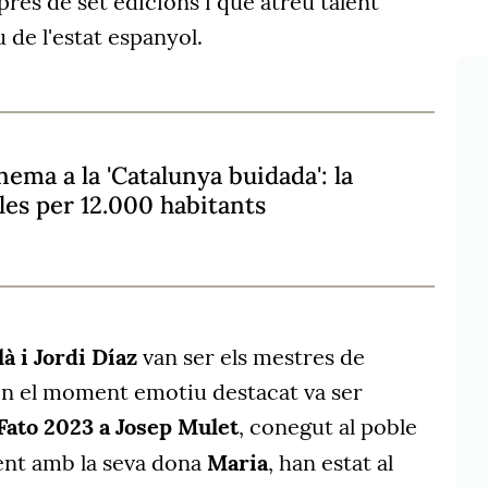
rés de set edicions i que atreu talent
 de l'estat espanyol.
nema a la 'Catalunya buidada': la
ales per 12.000 habitants
à i Jordi Díaz
van ser els mestres de
on el moment emotiu destacat va ser
Fato 2023 a Josep Mulet
, conegut al poble
ent amb la seva dona
Maria
, han estat al