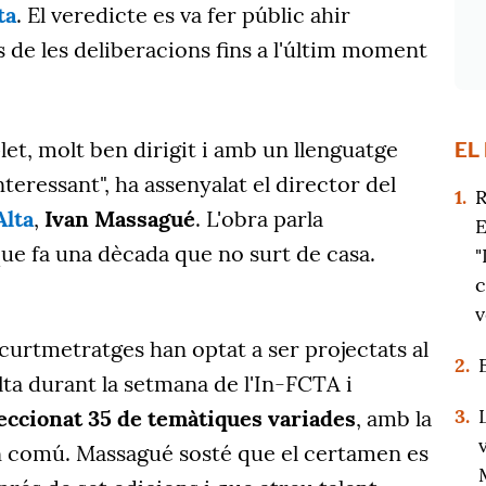
ta
. El veredicte es va fer públic ahir
s de les deliberacions fins a l'últim moment
et, molt ben dirigit i amb un llenguatge
EL
teressant", ha assenyalat el director del
1.
R
Alta
,
Ivan Massagué
. L'obra parla
E
que fa una dècada que no surt de casa.
"
c
v
urtmetratges han optat a ser projectats al
2.
lta durant la setmana de l'In-FCTA i
3.
eccionat 35 de temàtiques variades
, amb la
n comú. Massagué sosté que el certamen es