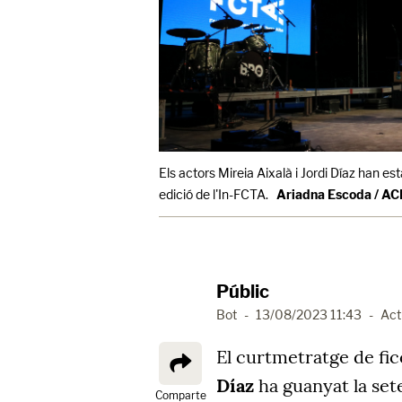
Els actors Mireia Aixalà i Jordi Díaz han e
edició de l'In-FCTA.
Ariadna Escoda / A
Públic
Bot
-
13/08/2023 11:43
-
Act
El curtmetratge de fi
Díaz
ha guanyat la sete
Comparte