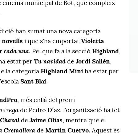
de cinema municipal de Bot, que compleix
.
edició han sumat una nova categoria
 novells
i que s'ha emportat
Violetta
r cada una
. Pel que fa a la secció
Highland
,
Tu navidad
 ha estat per
de
Jordi Sallén
,
de la categoria
Highland Mini
ha estat per
l'escola
Sant Blai
.
andPro
, més enllà del premi
entrega
de Pedro Díaz, l'organització ha fet
Chaval
de
Jaime Olías
, mentre que el
a Cremallera
de
Martín Cuervo
. Aquest és