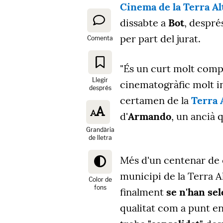
Cinema de la Terra Al
dissabte a
Bot
, despré
per part del jurat.
Comenta
"És un curt molt compl
Llegir
cinematogràfic molt in
després
certamen de la
Terra 
d'
Armando
, un ancià 
Grandària
de lletra
Més d'un centenar de c
municipi de la Terra A
Color de
fons
finalment
se n'han sel
qualitat com a punt e