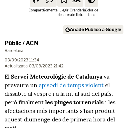
Comparte
Comenta
Llegir
Grandària
Color de
després
de lletra
fons
Añade Público a Google
Públic / ACN
Barcelona
03/09/2023 11:34
Actualitzat a
03/09/2023 21:42
El
Servei Meteorològic de Catalunya
va
preveure un
episodi de temps violent
el
dissabte al vespre i a la nit al sud del país,
però finalment
les pluges torrencials
i les
afectacions més importants s'han produit
aquest diumenge des de primera hora del
matí.