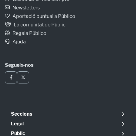
Newsletters
Aportació puntual a Público
La comunitat de Públic
Regala Público
Ajuda
Segueix-nos
Seccions
Política
Legal
Opinió
Avís legal
Públic