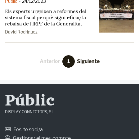
Públic
-
24/12/2023
Els experts urgeixen a reformes del
sistema fiscal perquè sigui eficaç la
rebaixa de l'IRPF de la Generalitat
David Rodríguez
Anterior
1
Siguiente
Públic
DISPLAY CONNECTORS, SL.
Fes-te soci/a
Gestionar el meu compte