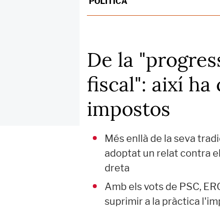
POLÍTICA
De la "progressi
fiscal": així h
impostos
Més enllà de la seva trad
adoptat un relat contra 
dreta
Amb els vots de PSC, ERC
suprimir a la pràctica l'