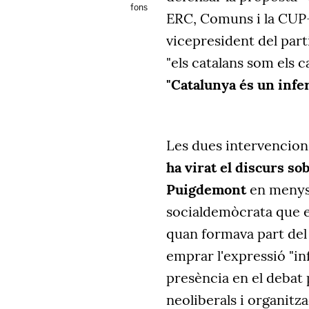
fons
ERC, Comuns i la CUP
vicepresident del part
"els catalans som els
"Catalunya és un infern
Les dues intervencio
ha virat el discurs so
Puigdemont
en menys 
socialdemòcrata que el
quan formava part del
emprar l'expressió "inf
presència en el debat p
neoliberals i organit