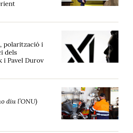
rient
 polarització i
i dels
 i Pavel Durov
ho diu l’ONU)