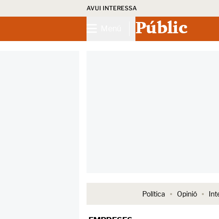
AVUI INTERESSA
Públic
Menú
Política
Opinió
Int