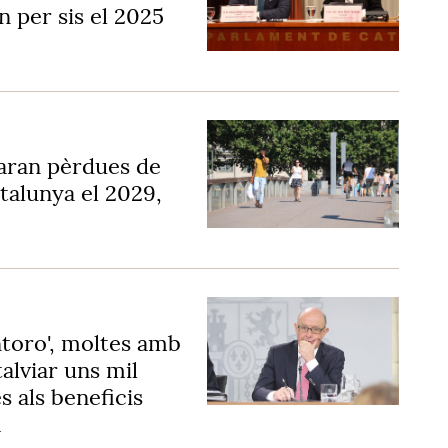
n per sis el 2025
aran pèrdues de
talunya el 2029,
toro', moltes amb
alviar uns mil
s als beneficis
a