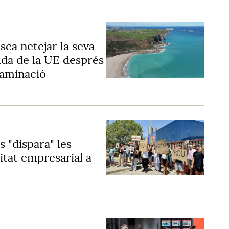
sca netejar la seva
uda de la UE després
taminació
 "dispara" les
vitat empresarial a