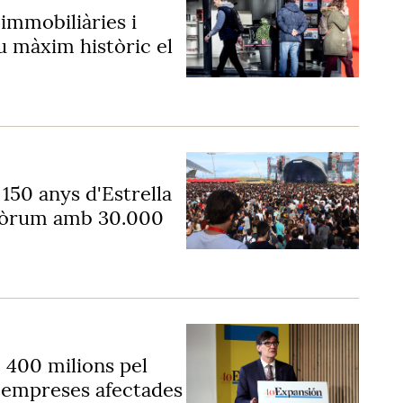
immobiliàries i
u màxim històric el
 150 anys d'Estrella
Fòrum amb 30.000
e 400 milions pel
a empreses afectades