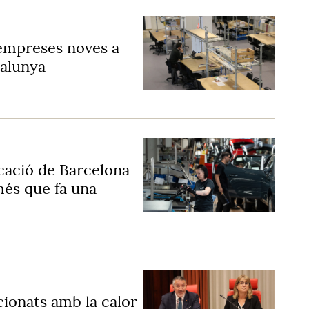
empreses noves a
talunya
cació de Barcelona
és que fa una
cionats amb la calor