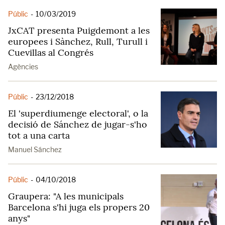
Públic
-
10/03/2019
JxCAT presenta Puigdemont a les
europees i Sànchez, Rull, Turull i
Cuevillas al Congrés
Agències
Públic
-
23/12/2018
El 'superdiumenge electoral', o la
decisió de Sánchez de jugar-s'ho
tot a una carta
Manuel Sánchez
Públic
-
04/10/2018
Graupera: "A les municipals
Barcelona s'hi juga els propers 20
anys"