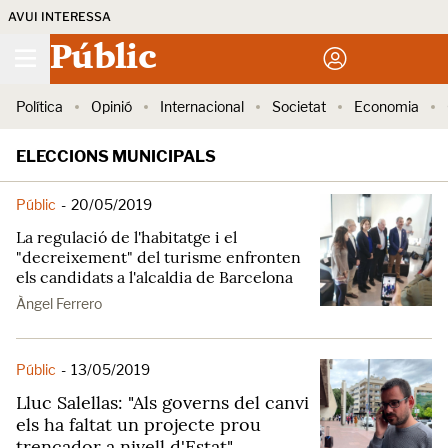
AVUI INTERESSA
Públic
Política
Opinió
Internacional
Societat
Economia
ELECCIONS MUNICIPALS
Públic
-
20/05/2019
La regulació de l'habitatge i el
"decreixement" del turisme enfronten
els candidats a l'alcaldia de Barcelona
Àngel Ferrero
Públic
-
13/05/2019
Lluc Salellas: "Als governs del canvi
els ha faltat un projecte prou
trencador a nivell d'Estat"