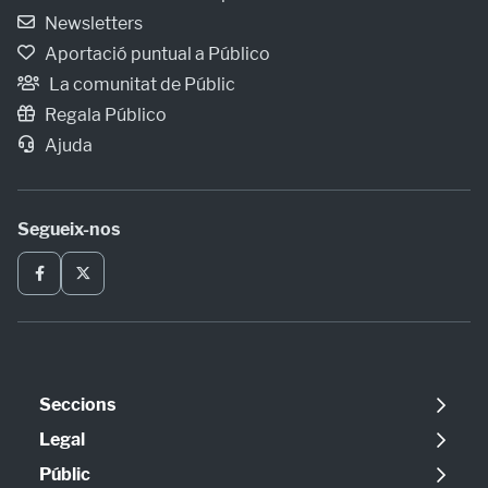
Newsletters
Aportació puntual a Público
La comunitat de Públic
Regala Público
Ajuda
Segueix-nos
Seccions
Política
Legal
Opinió
Avís legal
Públic