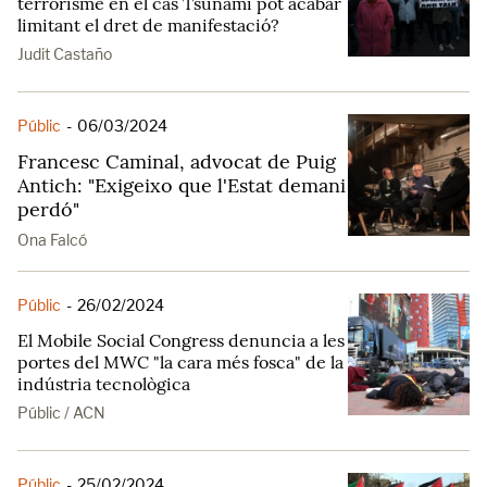
terrorisme en el cas Tsunami pot acabar
limitant el dret de manifestació?
Judit Castaño
Públic
-
06/03/2024
Francesc Caminal, advocat de Puig
Antich: "Exigeixo que l'Estat demani
perdó"
Ona Falcó
Públic
-
26/02/2024
El Mobile Social Congress denuncia a les
portes del MWC "la cara més fosca" de la
indústria tecnològica
Públic / ACN
Públic
-
25/02/2024