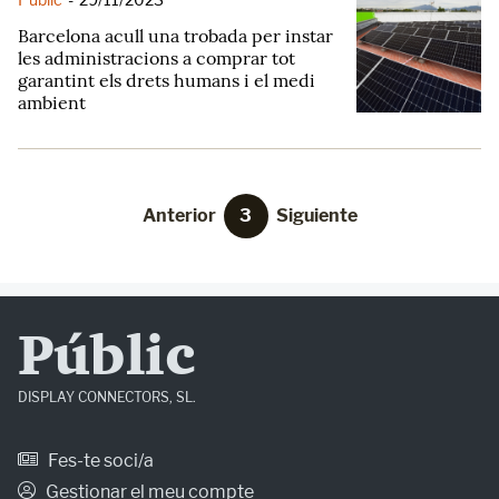
Barcelona acull una trobada per instar
les administracions a comprar tot
garantint els drets humans i el medi
ambient
Anterior
3
Siguiente
Públic
DISPLAY CONNECTORS, SL.
Fes-te soci/a
Gestionar el meu compte