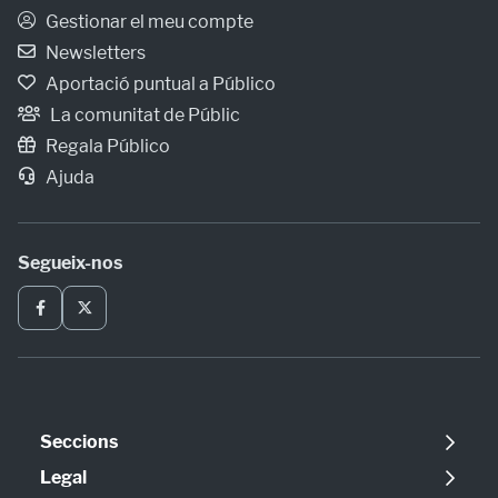
Gestionar el meu compte
Newsletters
Aportació puntual a Público
La comunitat de Públic
Regala Público
Ajuda
Segueix-nos
Seccions
Política
Legal