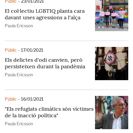
Públic
-
23/01/2021
El col·lectiu LGBTIQ planta cara
davant unes agressions a l'alça
Paula Ericsson
Públic
-
17/01/2021
Els delictes d'odi canvien, però
persisteixen durant la pandèmia
Paula Ericsson
Públic
-
16/01/2021
"Els refugiats climàtics són víctimes
de la inacció política"
Paula Ericsson