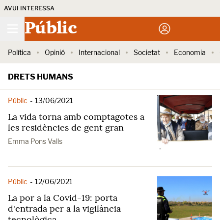
AVUI INTERESSA
Públic
Política
Opinió
Internacional
Societat
Economia
DRETS HUMANS
Públic
-
13/06/2021
La vida torna amb comptagotes a
les residències de gent gran
Emma Pons Valls
Públic
-
12/06/2021
La por a la Covid-19: porta
d'entrada per a la vigilància
tecnològica