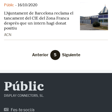
Públic
-
16/10/2020
L'Ajuntament de Barcelona reclama el
tancament del CIE del Zona Franca
després que un intern hagi donat
positiu
ACN
Anterior
5
Siguiente
Públic
DISPLAY CONNECTORS, SL.
Fes-te soci/a