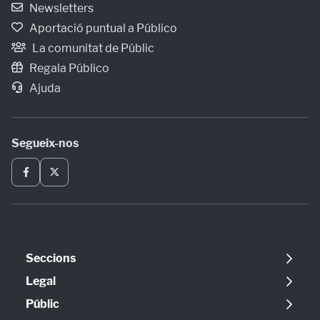
Newsletters
Aportació puntual a Público
La comunitat de Públic
Regala Público
Ajuda
Segueix-nos
Seccions
Política
Legal
Opinió
Avís legal
Públic
Internacional