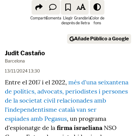
Comparte
Comenta
Llegir
Grandària
Color de
després
de lletra
fons
Añade Público a Google
Judit Castaño
Barcelona
13/11/2024 13:30
Entre el 2017 i el 2022,
més d'una seixantena
de polítics, advocats, periodistes i persones
de la societat civil relacionades amb
l'independentisme català van ser
espiades amb Pegasus
, un programa
d'espionatge de la
firma israeliana
NSO