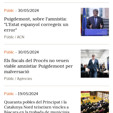
Públic
-
30/05/2024
Puigdemont, sobre l'amnistia:
"L'Estat espanyol corregeix un
error"
Públic / ACN
Públic
-
30/05/2024
Els fiscals del Procés no veuen
viable amnistiar Puigdemont per
malversació
Públic / Agències
Públic
-
19/05/2024
Quaranta pobles del Principat i la
Catalunya Nord teixeixen vincles a
Bàscara en la trobada de municipis