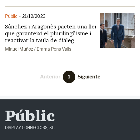
Públic
-
21/12/2023
Sánchez i Aragonès pacten una llei
que garanteixi el plurilingüisme i
reactivar la taula de diàleg
Miguel Muñoz / Emma Pons Valls
Anterior
1
Siguiente
Públic
DISPLAY CONNECTORS, SL.