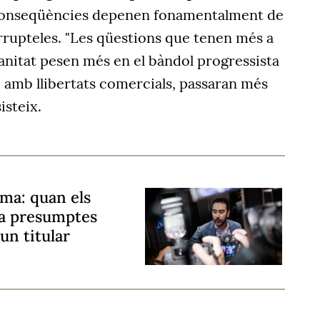
s conseqüències depenen fonamentalment de
orrupteles. "Les qüestions que tenen més a
anitat pesen més en el bàndol progressista
e amb llibertats comercials, passaran més
isteix.
ama: quan els
 a presumptes
un titular