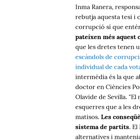
Inma Ranera, responsa
rebutja aquesta tesi i
corrupció sí que entén 
pateixen més aquest c
que les dretes tenen u
escàndols de corrupci
individual de cada vot
intermèdia és la que 
doctor en Ciències Polí
Olavide de Sevilla. "El
esquerres que a les dr
matisos.
Les conseqüè
sistema de partits
. E
alternatives i mantenia