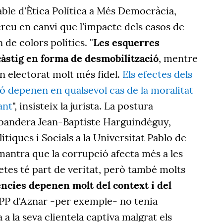
ble d'Ètica Política a Més Democràcia,
 creu en canvi que
l'impacte dels
casos de
de colors polítics. "
Les esquerres
àstig en forma de desmobilització
, mentre
n electorat molt més fidel.
Els efectes dels
ó depenen en qualsevol cas de la moralitat
ant
", insisteix la jurista. La postura
abandera Jean-Baptiste Harguindéguy,
tiques i Socials a la Universitat Pablo de
 mantra que la corrupció afecta més a les
etes té part de veritat, però també molts
ncies depenen molt del context i del
l PP d'Aznar -per exemple- no tenia
 a la seva clientela captiva malgrat els