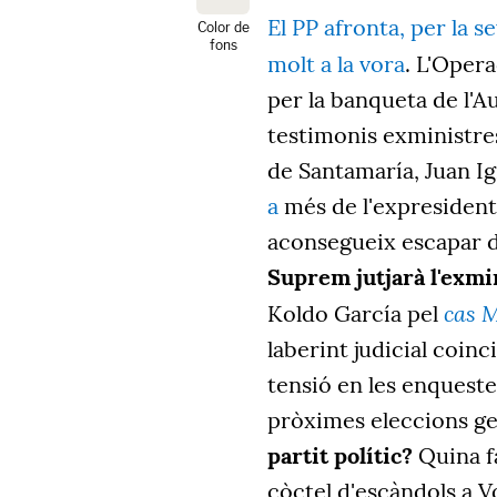
El PP afronta, per la s
Color de
fons
molt a la vora
.
L'Opera
per la banqueta de l'A
testimonis exministre
de Santamaría, Juan I
a
més de l'expresident
aconsegueix escapar d
Suprem jutjarà l'exmi
cas 
Koldo García pel
laberint judicial coi
tensió en les enqueste
pròximes eleccions ge
partit polític?
Quina fa
còctel d'escàndols a V