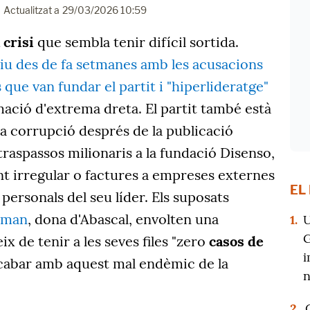
Actualitzat a
29/03/2026 10:59
 crisi
que sembla tenir difícil sortida.
u des de fa setmanes amb les acusacions
 que van fundar el partit i "hiperlideratge"
mació d'extrema dreta. El partit també està
la corrupció després de la publicació
raspassos milionaris a la fundació Disenso,
t irregular o factures a empreses externes
EL
personals del seu líder. Els suposats
dman
, dona d'Abascal, envolten una
1.
U
G
 de tenir a les seves files "zero
casos de
i
cabar amb aquest mal endèmic de la
n
2.