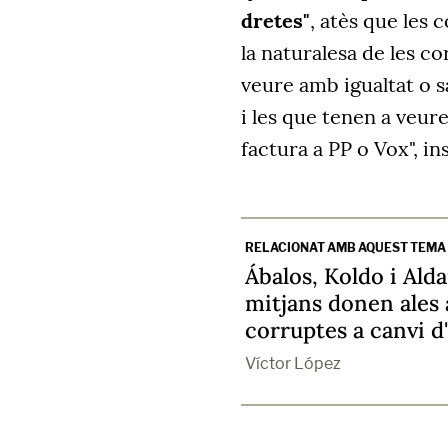
dretes"
, atès que le
la naturalesa de les c
veure amb igualtat o s
i les que tenen a veur
factura a PP o Vox", ins
RELACIONAT AMB AQUEST TEMA
Ábalos, Koldo i Ald
mitjans donen ales
corruptes a canvi d'
Víctor López