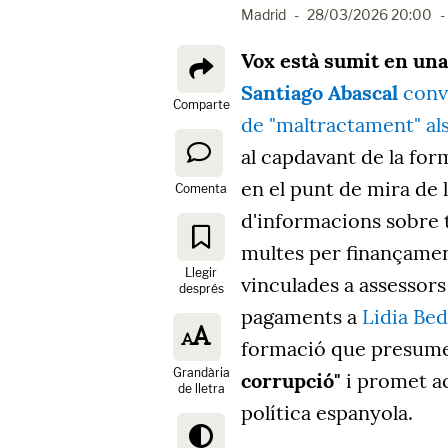
Madrid
-
28/03/2026 20:00
-
Vox està sumit en una
Santiago Abascal
convi
Comparte
de "maltractament" als
al capdavant de la for
en el punt de mira de 
Comenta
d'informacions sobre t
multes per finançamen
Llegir
vinculades a assessors 
després
pagaments a
Lidia Be
formació que presumeix
Grandària
corrupció"
i promet a
de lletra
política espanyola.