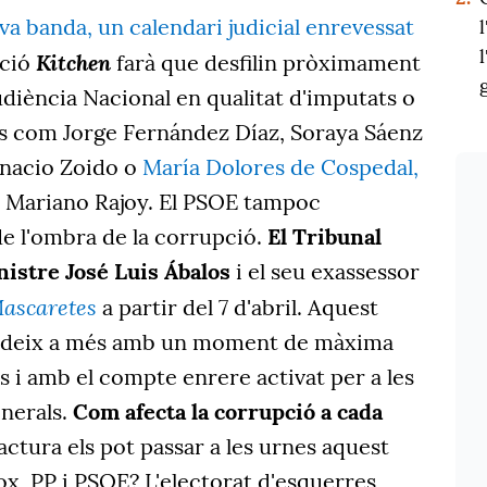
eva banda,
un calendari judicial enrevessat
Kitchen
ció
farà que desfilin pròximament
udiència Nacional en qualitat d'imputats o
s com Jorge Fernández Díaz, Soraya Sáenz
gnacio Zoido o
María Dolores de Cospedal,
 Mariano Rajoy. El PSOE tampoc
e l'ombra de la corrupció.
El Tribunal
nistre José Luis Ábalos
i el seu exassessor
Mascaretes
a partir del 7 d'abril. Aquest
ncideix a més amb un moment de màxima
s i amb el compte enrere activat per a les
nerals.
Com afecta la corrupció a cada
ctura els pot passar a les urnes aquest
ox, PP i PSOE? L'electorat d'esquerres