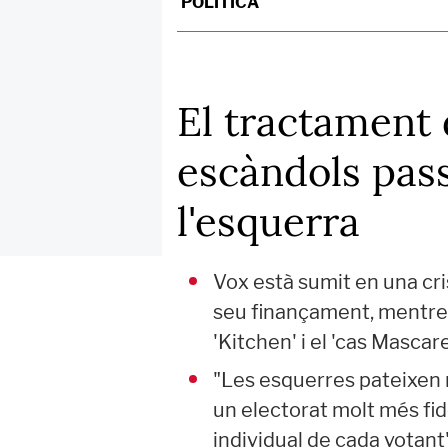
POLÍTICA
El tractament 
escàndols pass
l'esquerra
Vox està sumit en una cri
seu finançament, mentre q
'Kitchen' i el 'cas Mascar
"Les esquerres pateixen 
un electorat molt més fid
individual de cada votant"