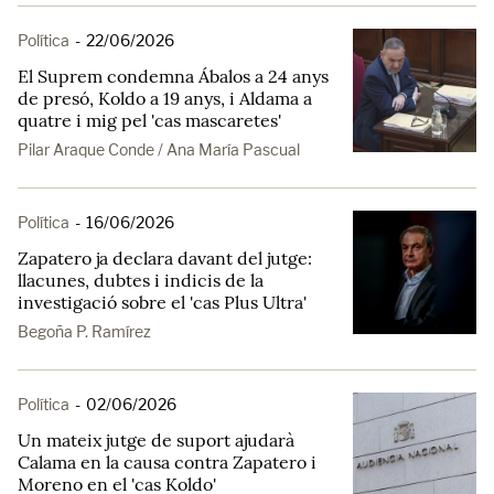
Política
-
22/06/2026
El Suprem condemna Ábalos a 24 anys
de presó, Koldo a 19 anys, i Aldama a
quatre i mig pel 'cas mascaretes'
Pilar Araque Conde / Ana María Pascual
Política
-
16/06/2026
Zapatero ja declara davant del jutge:
llacunes, dubtes i indicis de la
investigació sobre el 'cas Plus Ultra'
Begoña P. Ramírez
Política
-
02/06/2026
Un mateix jutge de suport ajudarà
Calama en la causa contra Zapatero i
Moreno en el 'cas Koldo'