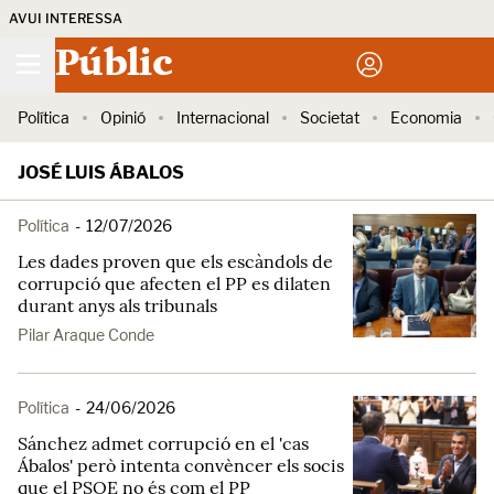
AVUI INTERESSA
Públic
Política
Opinió
Internacional
Societat
Economia
JOSÉ LUIS ÁBALOS
Política
-
12/07/2026
Les dades proven que els escàndols de
corrupció que afecten el PP es dilaten
durant anys als tribunals
Pilar Araque Conde
Política
-
24/06/2026
Sánchez admet corrupció en el 'cas
Ábalos' però intenta convèncer els socis
que el PSOE no és com el PP