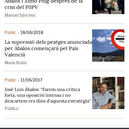
Ábalos i Ximo Puig després de la
crisi del PSPV
Manuel Sánchez
Públic
-
18/06/2018
La supressió dels peatges anunciada
per Ábalos començarà pel País
Valencià
Maria Rubio
Públic
-
11/06/2017
José Luis Ábalos: "Farem una crítica
forta, una oposició intensa i no
descartem res dins d'aquesta estratègia"
Público