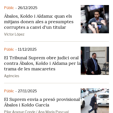
Públic
-
26/12/2025
Ábalos, Koldo i Aldama: quan els
mitjans donen ales a presumptes
corruptes a canvi d'un titular
Víctor López
Públic
-
11/12/2025
El Tribunal Suprem obre judici oral
contra Ábalos, Koldo i Aldama per la
trama de les mascaretes
Agències
Públic
-
27/11/2025
El Suprem envia a presó provisional
Ábalos i Koldo García
Pilar Araque Conde / Ana María Pascual