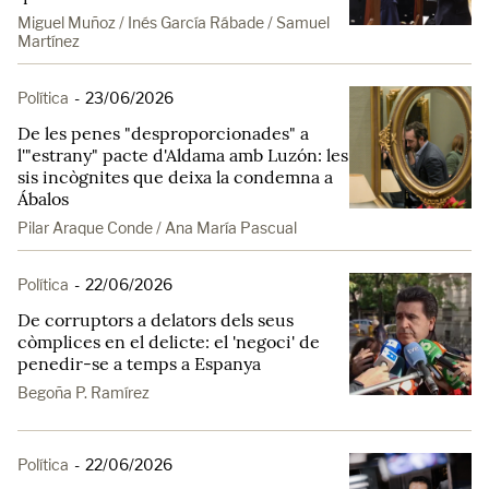
Miguel Muñoz / Inés García Rábade / Samuel
Martínez
Política
-
23/06/2026
De les penes "desproporcionades" a
l'"estrany" pacte d'Aldama amb Luzón: les
sis incògnites que deixa la condemna a
Ábalos
Pilar Araque Conde / Ana María Pascual
Política
-
22/06/2026
De corruptors a delators dels seus
còmplices en el delicte: el 'negoci' de
penedir-se a temps a Espanya
Begoña P. Ramírez
Política
-
22/06/2026