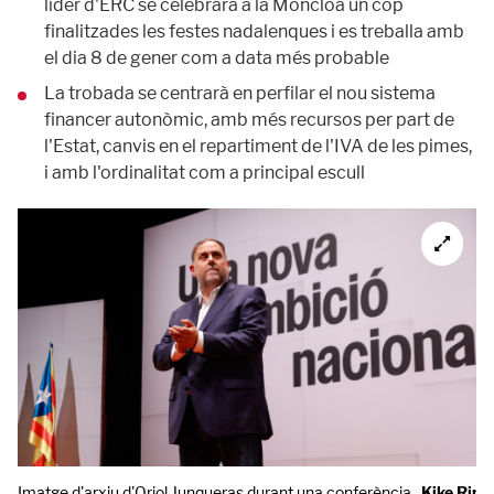
líder d'ERC se celebrarà a la Moncloa un cop
finalitzades les festes nadalenques i es treballa amb
el dia 8 de gener com a data més probable
La trobada se centrarà en perfilar el nou sistema
financer autonòmic, amb més recursos per part de
l'Estat, canvis en el repartiment de l'IVA de les pimes,
i amb l'ordinalitat com a principal escull
Imatge d'arxiu d'Oriol Junqueras durant una conferència.
Kike Rinc