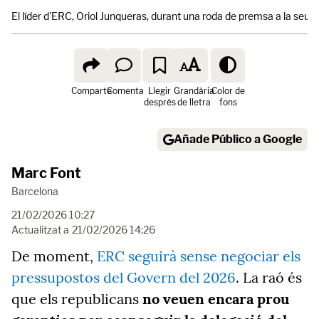
El líder d'ERC, Oriol Junqueras, durant una roda de premsa a la seu de
Comparte
Comenta
Llegir
Grandària
Color de
després
de lletra
fons
Añade Público a Google
Marc Font
Barcelona
21/02/2026 10:27
Actualitzat a
21/02/2026 14:26
De moment,
ERC seguirà sense negociar els
pressupostos del Govern del 2026
. La raó és
que els republicans
no veuen encara prou