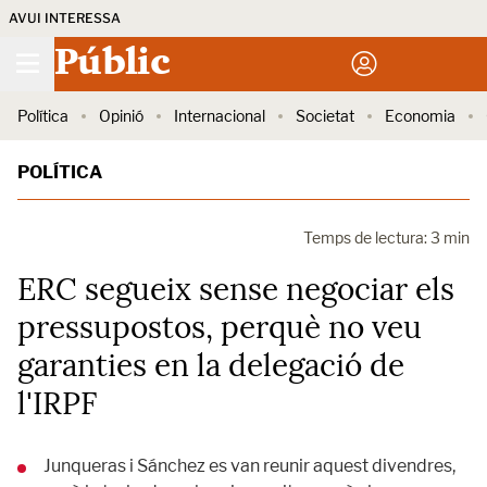
AVUI INTERESSA
Públic
Política
Opinió
Internacional
Societat
Economia
POLÍTICA
Temps de lectura: 3 min
ERC segueix sense negociar els
pressupostos, perquè no veu
garanties en la delegació de
l'IRPF
Junqueras i Sánchez es van reunir aquest divendres,