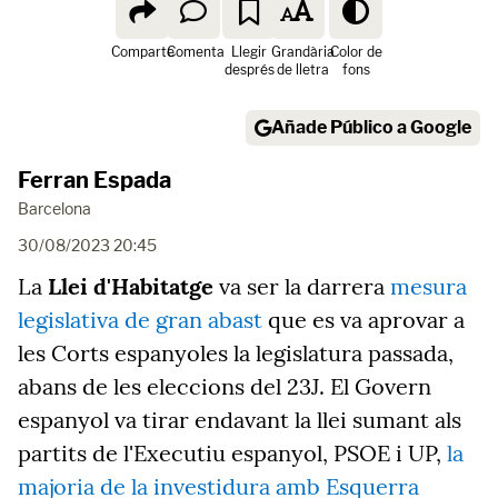
Comparte
Comenta
Llegir
Grandària
Color de
després
de lletra
fons
Añade Público a Google
Ferran Espada
Barcelona
30/08/2023 20:45
La
Llei d'Habitatge
va ser la darrera
mesura
legislativa de gran abast
que es va aprovar a
les Corts espanyoles la legislatura passada,
abans de les eleccions del 23J. El Govern
espanyol va tirar endavant la llei sumant als
partits de l'Executiu espanyol, PSOE i UP,
la
majoria de la investidura amb Esquerra