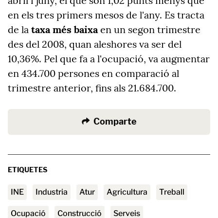
abril i juny, el que són 1,02 punts menys que
en els tres primers mesos de l'any. Es tracta
de la
taxa més baixa
en un segon trimestre
des del 2008, quan aleshores va ser del
10,36%. Pel que fa a l'ocupació, va augmentar
en 434.700 persones en comparació al
trimestre anterior, fins als 21.684.700.
Comparte
ETIQUETES
INE
Industria
atur
agricultura
treball
ocupació
Construcció
serveis