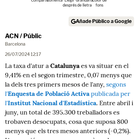
Comparte
Comenta
Llegir
Grandària
Color de
després
de lletra
fons
Añade Público a Google
ACN / Públic
Barcelona
26/07/2024 12:17
La taxa d'atur a
Catalunya
es va situar en el
9,41% en el segon trimestre, 0,07 menys que
la dels tres primers mesos de l'any,
segons
l'
Enquesta de Població Activa
publicada per
l'
Institut Nacional d'Estadística
. Entre abril i
juny, un total de 395.300 treballadors es
trobaven desocupats, cosa que suposa 800
menys que els tres mesos anteriors (-0,2%).