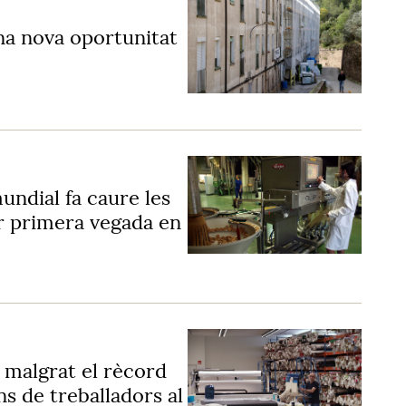
una nova oportunitat
undial fa caure les
r primera vegada en
 malgrat el rècord
s de treballadors al