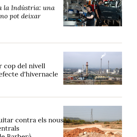
 la Indústria: una
no pot deixar
 cop del nivell
efecte d'hivernacle
uitar contra els nous
entrals
de Barberà