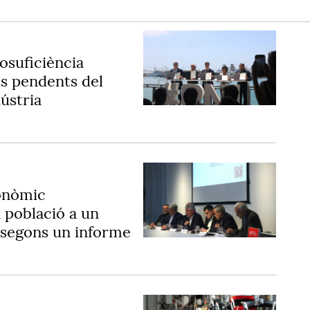
tosuficiència
es pendents del
ústria
onòmic
a població a un
 segons un informe