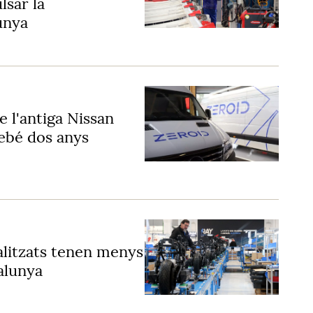
lsar la
unya
e l'antiga Nissan
rebé dos anys
ialitzats tenen menys
alunya