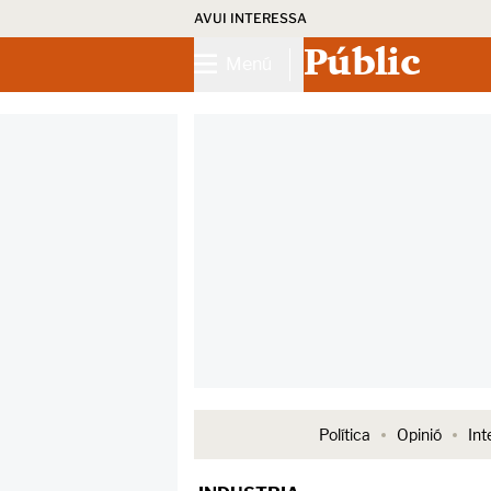
AVUI INTERESSA
Públic
Menú
Política
Opinió
Int