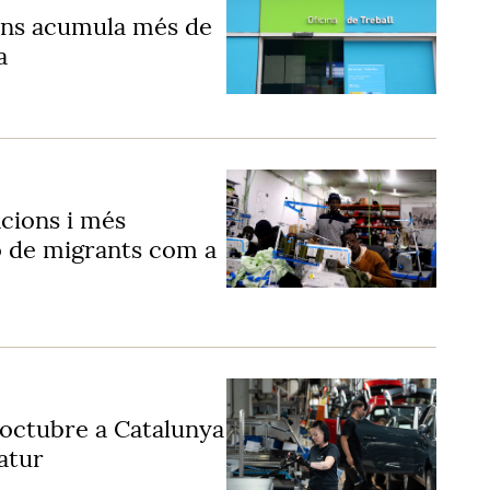
ans acumula més de
a
cions i més
ió de migrants com a
'octubre a Catalunya
'atur