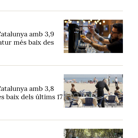
Catalunya amb 3,9
l'atur més baix des
Catalunya amb 3,8
és baix dels últims 17