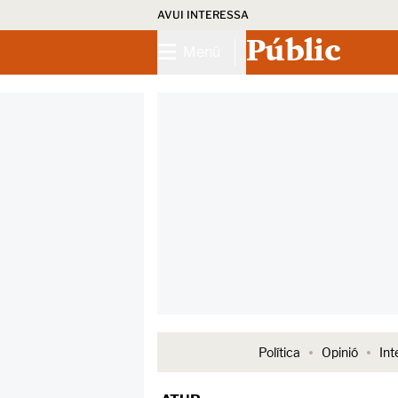
AVUI INTERESSA
Públic
Menú
Política
Opinió
Int