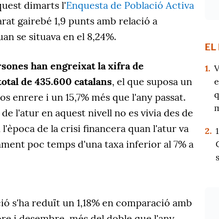
uest dimarts l'
Enquesta de Població Activa
parat gairebé 1,9 punts amb relació a
uan se situava en el 8,24%.
EL
rsones han engreixat la xifra de
1.
V
total de 435.600 catalans
, el que suposa un
e
q
s enrere i un 15,7% més que l'any passat.
m
e l'atur en aquest nivell no es vivia des de
 l'època de la crisi financera quan l'atur va
2.
ament poc temps d'una taxa inferior al 7% a
ció s'ha reduït un 1,18% en comparació amb
re i desembre, més del doble que l'any