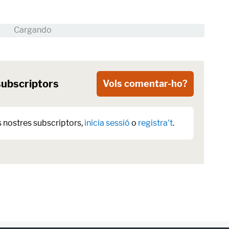
subscriptors
Vols comentar-ho?
s nostres subscriptors,
inicia sessió
o
registra't
.