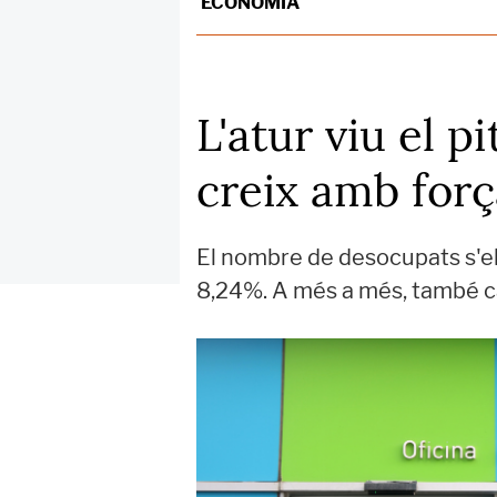
ECONOMIA
L'atur viu el p
creix amb forç
El nombre de desocupats s'el
8,24%. A més a més, també cau