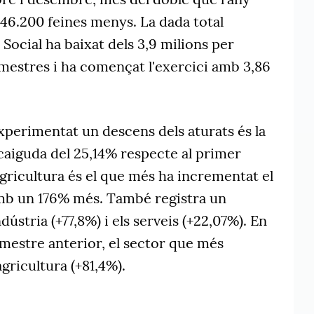
46.200 feines menys. La dada total
t Social ha baixat dels 3,9 milions per
imestres i ha començat l'exercici amb 3,86
xperimentat un descens dels aturats és la
aiguda del 25,14% respecte al primer
agricultura és el que més ha incrementat el
mb un 176% més. També registra un
ústria (+77,8%) i els serveis (+22,07%). En
mestre anterior, el sector que més
agricultura (+81,4%).