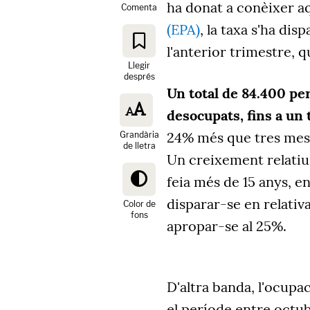
ha donat a conèixer aq
Comenta
(EPA)
, la taxa s'ha dis
l'anterior trimestre, q
Llegir
després
Un total de 84.400 pe
desocupats, fins a un 
24% més que tres meso
Grandària
de lletra
Un creixement relatiu d
feia més de 15 anys, en
disparar-se en relativ
Color de
fons
apropar-se al 25%.
D'altra banda, l'ocupa
el període entre octub