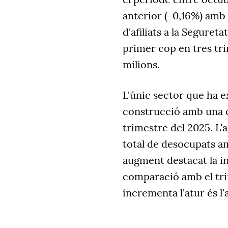
anterior (-0,16%) amb 
d'afiliats a la Segureta
primer cop en tres tr
milions.
L'únic sector que ha e
construcció amb una c
trimestre del 2025. L'
total de desocupats a
augment destacat la ind
comparació amb el tri
incrementa l'atur és l'