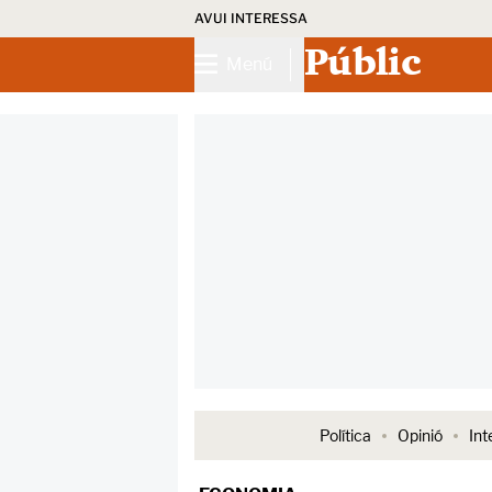
AVUI INTERESSA
Públic
Menú
Política
Opinió
Int