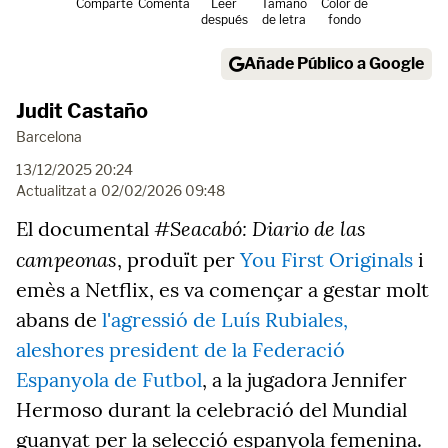
Comparte
Comenta
Leer
Tamaño
Color de
después
de letra
fondo
Añade Público a Google
Judit Castaño
Barcelona
13/12/2025 20:24
Actualitzat a
02/02/2026 09:48
#Seacabó: Diario de las
El documental
campeonas
, produït per
You First Originals
i
emès a Netflix, es va començar a gestar molt
abans de
l'agressió de Luís Rubiales,
aleshores president de la Federació
Espanyola de Futbol
, a la jugadora Jennifer
Hermoso durant la celebració del Mundial
guanyat per la selecció espanyola femenina.