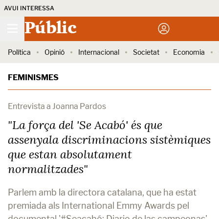
AVUI INTERESSA
Públic
Política
Opinió
Internacional
Societat
Economia
FEMINISMES
Entrevista a Joanna Pardos
"La força del 'Se Acabó' és que
assenyala discriminacions sistèmiques
que estan absolutament
normalitzades"
Parlem amb la directora catalana, que ha estat
premiada als International Emmy Awards pel
documental '#Seacabó: Diario de las campeonas'