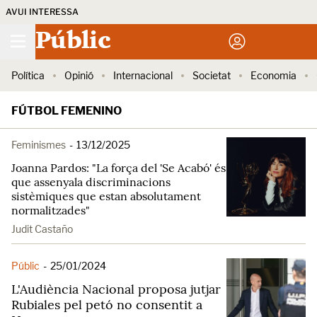
AVUI INTERESSA
Públic
Política
Opinió
Internacional
Societat
Economia
FÚTBOL FEMENINO
Feminismes
-
13/12/2025
Joanna Pardos: "La força del 'Se Acabó' és
que assenyala discriminacions
sistèmiques que estan absolutament
normalitzades"
Judit Castaño
Públic
-
25/01/2024
L'Audiència Nacional proposa jutjar
Rubiales pel petó no consentit a