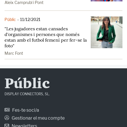
Aleix Camprubí i Pont
Públic
-
11/12/2021
"Les jugadores estan cansades
d'organismes i persones que només
estan amb el futbol femení per fer-se la
foto"
Marc Font
Públic
DISPLAY CONNECTORS, SL.
Fes-te soci/a
Gestionar el meu compte
Newsletters