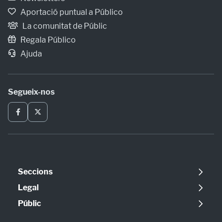
Aportació puntual a Público
La comunitat de Públic
Regala Público
Ajuda
Segueix-nos
Seccions
Política
Legal
Opinió
Avís legal
Públic
Internacional
Política de cookies
Qui som