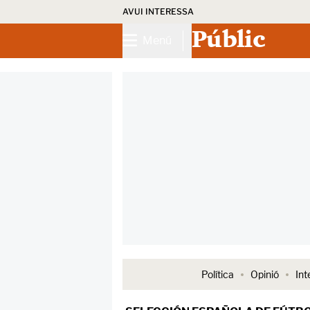
AVUI INTERESSA
Públic
Menú
Política
Opinió
Int