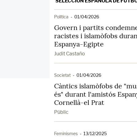
SELECCIÓN ESPAÑOLA DE FÚTB
Política
-
01/04/2026
Govern i partits condemne
racistes i islamòfobs duran
Espanya-Egipte
Judit Castaño
Societat
-
01/04/2026
Càntics islamòfobs de "mu
és" durant l'amistós Espa
Cornellà-el Prat
Públic
Feminismes
-
13/12/2025