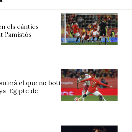
OL
n els càntics
t l'amistós
sulmà el que no boti
nya-Egipte de