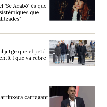
el 'Se Acabó' és que
 sistèmiques que
litzades"
al jutge que el petó
entit i que va rebre
s'atrinxera carregant