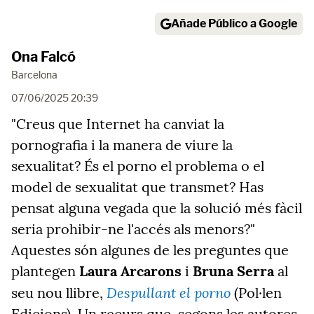
Añade Público a Google
Ona Falcó
Barcelona
07/06/2025 20:39
"Creus que Internet ha canviat la
pornografia i la manera de viure la
sexualitat? És el porno el problema o el
model de sexualitat que transmet? Has
pensat alguna vegada que la solució més fàcil
seria prohibir-ne l'accés als menors?"
Aquestes són algunes de les preguntes que
plantegen
Laura Arcarons
i
Bruna Serra
al
Despullant el porno
seu nou llibre,
(Pol·len
Edicions). Un recurs que, segons les autores,