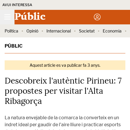
AVUI INTERESSA
Públic
Política
Opinió
Internacional
Societat
Economia
PÚBLIC
Aquest article es va publicar fa 3 anys.
Descobreix l'autèntic Pirineu: 7
propostes per visitar l'Alta
Ribagorça
La natura envejable de la comarca la converteix en un
indret ideal per gaudir de l'aire lliure i practicar esports