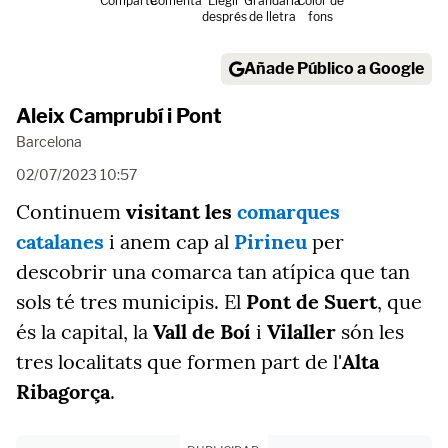
Comparte
Comenta
Llegir
Grandària
Color de
després
de lletra
fons
Añade Público a Google
Aleix Camprubí i Pont
Barcelona
02/07/2023 10:57
Continuem
visitant les
comarques
catalanes
i anem cap al
Pirineu
per
descobrir una comarca tan atípica que tan
sols té tres municipis. El
Pont de Suert
, que
és la capital, la
Vall de Boí
i
Vilaller
són les
tres localitats que formen part de l'
Alta
Ribagorça
.