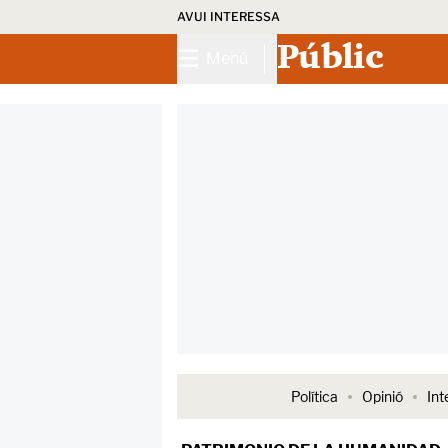
AVUI INTERESSA
Públic
Menú
Política
Opinió
Int