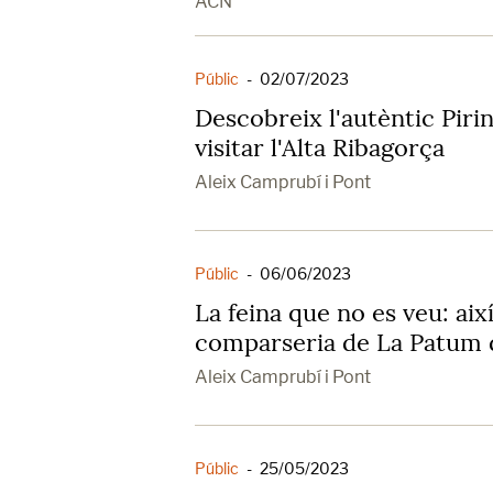
ACN
Públic
-
02/07/2023
Descobreix l'autèntic Piri
visitar l'Alta Ribagorça
Aleix Camprubí i Pont
Públic
-
06/06/2023
La feina que no es veu: així
comparseria de La Patum 
Aleix Camprubí i Pont
Públic
-
25/05/2023