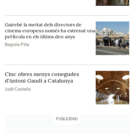
Gairebé la meitat dels directors de
cinema europeus només ha estrenat una
pel·lícula en els últims deu anys
Begoña Piña
Cinc obres menys conegudes
d'Antoni Gaudí a Catalunya
Judit Castaño
PUBLICIDAD