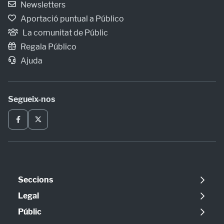
Newsletters
Aportació puntual a Público
La comunitat de Públic
Regala Público
Ajuda
Segueix-nos
Seccions
Política
Legal
Opinió
Avís legal
Públic
Internacional
Política de cookies