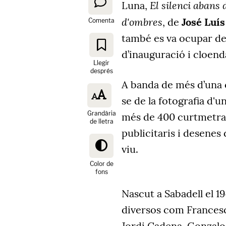
El silenci abans 
Luna,
d'ombres
, de
José Luí
Comenta
també es va ocupar de 
d’inauguració i cloend
Llegir
després
A banda de més d’una 
se de la fotografia d'
Grandària
més de 400 curtmetratg
de lletra
publicitaris i desenes
viu.
Color de
fons
Nascut a Sabadell el 19
diversos com Francesc
Jordi Cadena, Gonzalo