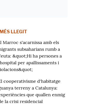
 MÉS LLEGIT
l Marroc s'acarnissa amb els
igrants subsaharians rumb a
euta: &quot;Hi ha persones a
'hospital per apallissaments i
iolacions&quot;
El cooperativisme d'habitatge
guanya terreny a Catalunya:
experiències que quallen enmig
de la crisi residencial