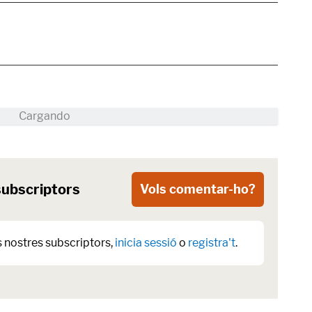
subscriptors
Vols comentar-ho?
s nostres subscriptors,
inicia sessió
o
registra't
.