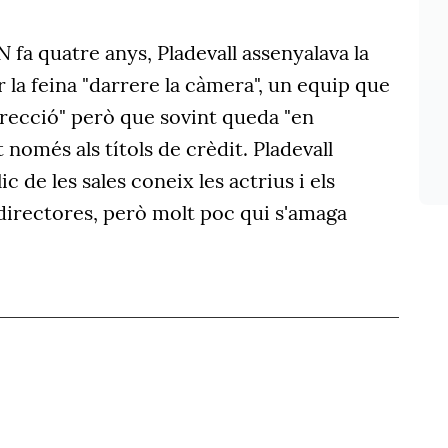
a
N
fa quatre anys, Pladevall assenyalava la
r la feina "darrere la càmera", un equip que
direcció" però que sovint queda "en
 només als títols de crèdit. Pladevall
c de les sales coneix les actrius i els
i directores, però molt poc qui s'amaga