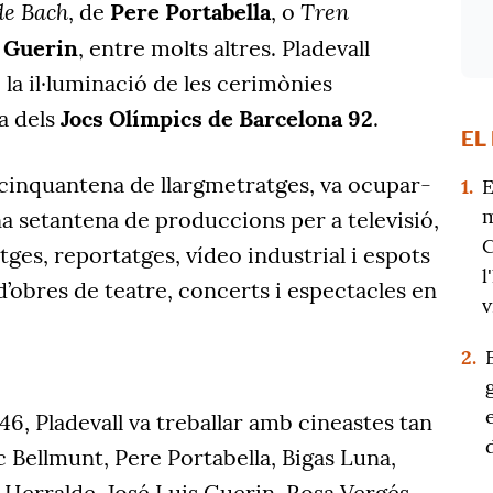
de Bach
Tren
, de
Pere Portabella
, o
s Guerin
, entre molts altres. Pladevall
la il·luminació de les cerimònies
a dels
Jocs Olímpics de Barcelona 92
.
EL
cinquantena de llargmetratges, va ocupar-
1.
E
m
una setantena de produccions per a televisió,
C
es, reportatges, vídeo industrial i espots
l
 d’obres de teatre, concerts i espectacles en
v
2.
46, Pladevall va treballar amb cineastes tan
 Bellmunt, Pere Portabella, Bigas Luna,
 Herralde, José Luis Guerin, Rosa Vergés,