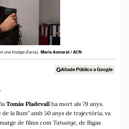
en una imatge d'arxiu.
Maria Asmarat / ACN
Añade Público a Google
8
fia
Tomàs Pladevall
ha mort als 79 anys.
de la llum" amb 50 anys de trajectòria, va
Tatuatge
 imatge de films com
, de Bigas