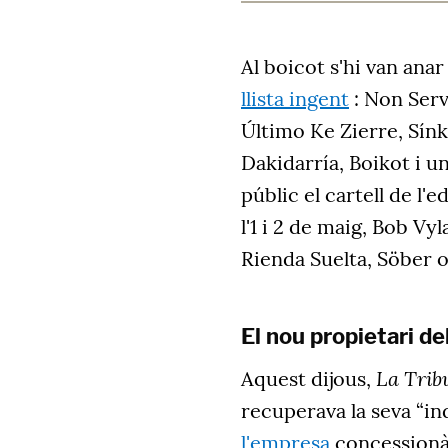
Al boicot s'hi van ana
llista ingent
: Non Serv
Último Ke Zierre, Sín
Dakidarría, Boikot i u
públic el cartell de l'e
l'1 i 2 de maig, Bob V
Rienda Suelta, Söber 
El nou propietari d
La Trib
Aquest dijous,
recuperava la seva “i
l'empresa
concessionàr