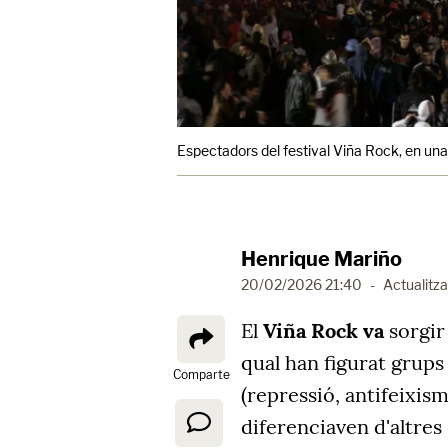
Espectadors del festival Viña Rock, en una 
Henrique Mariño
20/02/2026 21:40
-
Actualitza
El
Viña Rock va
sorgi
qual han figurat grups 
Comparte
(repressió, antifeixisme
diferenciaven d'altre