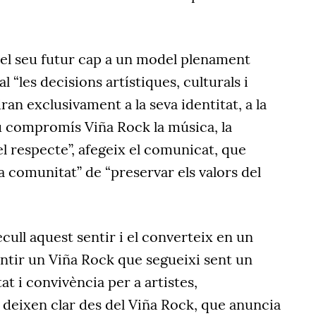
 el seu futur cap a un model plenament
l “les decisions artístiques, culturals i
an exclusivament a la seva identitat, a la
eu compromís Viña
Rock la música, la
 el respecte”, afegeix el comunicat, que
la comunitat” de “preservar els valors del
cull aquest sentir i el converteix en un
tir un Viña Rock que segueixi sent un
tat i convivència per a artistes,
", deixen clar des del Viña Rock, que anuncia