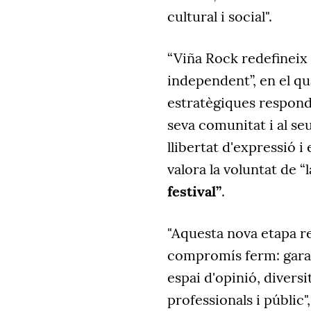
cultural i social".
“Viña Rock redefineix
independent”, en el qua
estratègiques respondr
seva comunitat i al s
llibertat d'expressió i
valora la voluntat de “
festival”
.
"Aquesta nova etapa re
compromís ferm: garan
espai d'opinió, diversi
professionals i públic