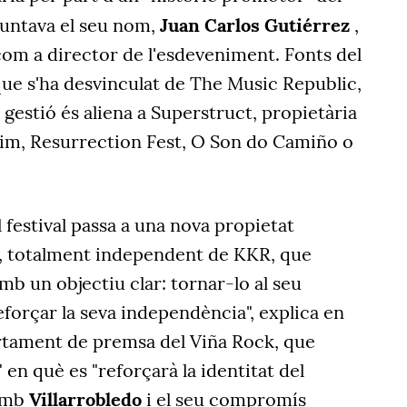
untava el seu nom,
Juan Carlos Gutiérrez
,
com a director de l'esdeveniment. Fonts del
ue s'ha desvinculat de The Music Republic,
gestió és aliena a Superstruct, propietària
sim, Resurrection Fest, O Son do Camiño o
 festival passa a una nova propietat
.], totalment independent de KKR, que
mb un objectiu clar: tornar-lo al seu
reforçar la seva independència", explica en
rtament de premsa del Viña Rock, que
 en què es "reforçarà la identitat del
 amb
Villarrobledo
i el seu compromís