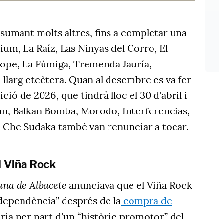
r sumant molts altres, fins a completar una
ium, La Raíz, Las Ninyas del Corro, El
kope, La Fúmiga, Tremenda Jauría,
n llarg etcètera. Quan al desembre es va fer
dició de 2026, que tindrà lloc el 30 d'abril i
ylan, Balkan Bomba, Morodo, Interferencias,
o Che Sudaka també van renunciar a tocar.
el Viña Rock
una de Albacete
anunciava que el Viña Rock
ndependència” després de la
compra de
ia per part d'un “històric promotor” del