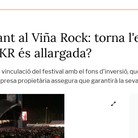
t al Viña Rock: torna l'
KR és allargada?
vinculació del festival amb el fons d'inversió, q
presa propietària assegura que garantirà la se