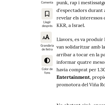
punk, rap i mestissatg
Comenta
d'espectadors durant a
revelar els interessos
Llegir
KKR, a Israel.
després
Llavors, es va produir
Grandària
van solidaritzar amb l
de lletra
arribar a tocar en la p
informar quatre mesos
havia comprat per 1.3
Color de
fons
Entertainment
, propi
promotora del Viña R