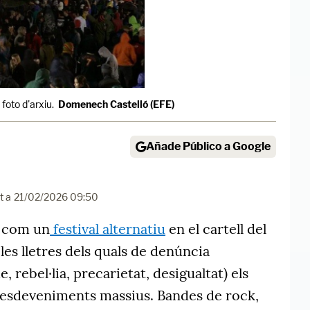
foto d'arxiu.
Domenech Castelló (EFE)
Añade Público a Google
t a
21/02/2026 09:50
r com un
festival alternatiu
en el cartell del
les lletres dels quals de denúncia
, rebel·lia, precarietat, desigualtat) els
s esdeveniments massius. Bandes de rock,