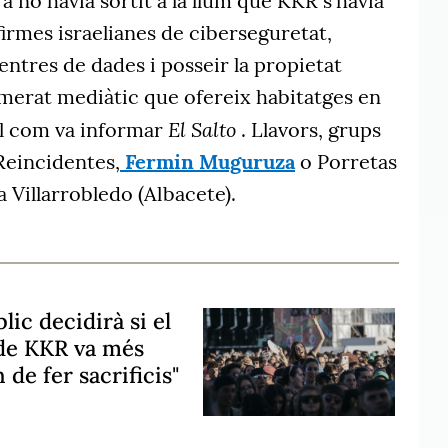
a no havia sortit a la llum que KKR s'havia
firmes israelianes de ciberseguretat,
entres de dades i posseir la propietat
omerat mediàtic que ofereix habitatges en
El Salto
tal com va informar
. Llavors, grups
Reincidentes,
Fermin Muguruza
o Porretas
a Villarrobledo (Albacete).
lic decidirà si el
s de KKR va més
n de fer sacrificis"