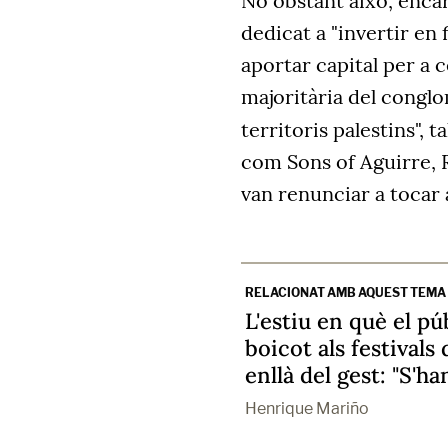
No obstant això, encar
dedicat a "invertir en 
aportar capital per a c
majoritària del congl
territoris palestins", 
com Sons of Aguirre, 
van renunciar a tocar 
RELACIONAT AMB AQUEST TEMA
L'estiu en què el púb
boicot als festival
enllà del gest: "S'ha
Henrique Mariño