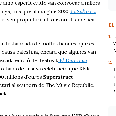
e amb esperit crític van convocar a milers
El Salto va
nys, fins que al maig de 2025
 del seu propietari, el fons nord-americà
EL
1.
L
v
 la desbandada de moltes bandes, que es
M
a causa palestina, encara que algunes van
El Diario va
assada edició del festival.
2.
 abans de la seva celebració que KKR
00 milions d'euros
Superstruct
etari al seu torn de The Music Republic,
ock.