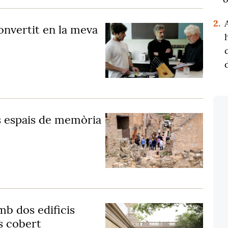
2.
nvertit en la meva
ls espais de memòria
mb dos edificis
s cobert