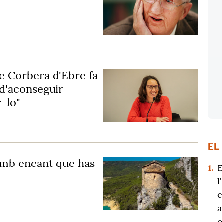
de Corbera d'Ebre fa
d'aconseguir
-lo"
EL
amb encant que has
1.
E
l
e
a
o