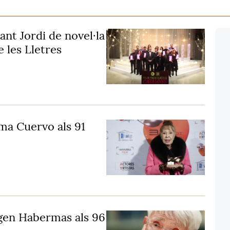
ant Jordi de novel·la
 les Lletres
ma Cuervo als 91
rgen Habermas als 96