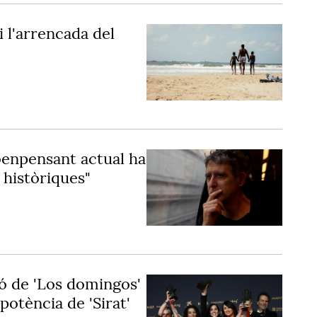
 l'arrencada del
benpensant actual ha
 històriques"
ió de 'Los domingos'
potència de 'Sirat'