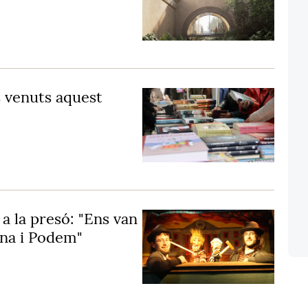
s venuts aquest
 a la presó: "Ens van
ena i Podem"