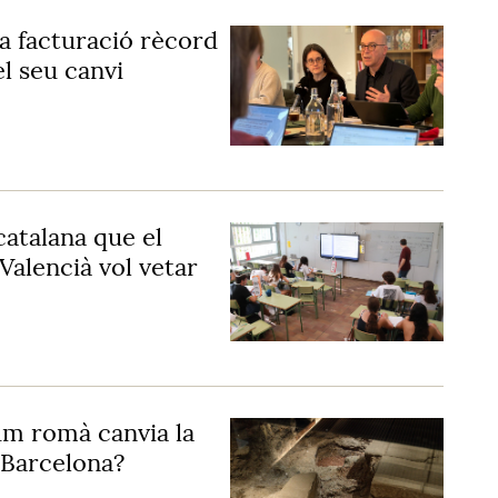
a facturació rècord
el seu canvi
 catalana que el
Valencià vol vetar
rum romà canvia la
 Barcelona?