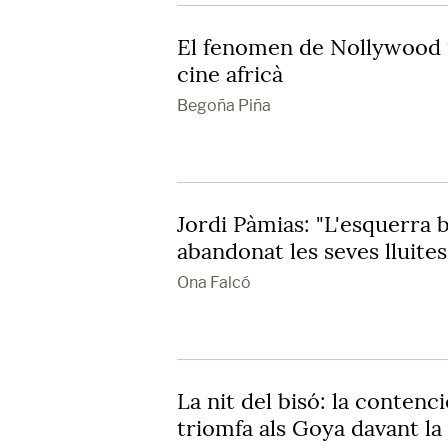
El fenomen de Nollywood i
cine africà
Begoña Piña
Jordi Pàmias: "L'esquerra 
abandonat les seves lluites
Ona Falcó
La nit del bisó: la contenc
triomfa als Goya davant la 