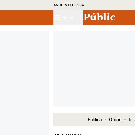
AVUI INTERESSA
Públic
Menú
Política
Opinió
Int