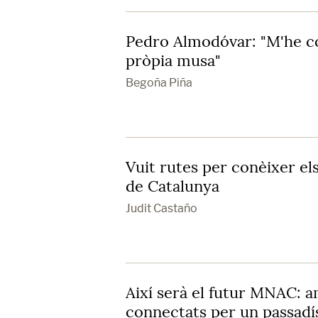
Pedro Almodóvar: "M'he co
pròpia musa"
Begoña Piña
Vuit rutes per conèixer e
de Catalunya
Judit Castaño
Així serà el futur MNAC: a
connectats per un passadí