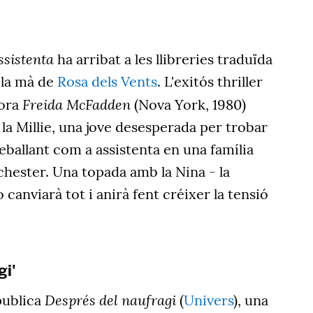
ssistenta
ha arribat a les llibreries traduïda
 la mà de
Rosa dels Vents
. L'exitós thriller
Freida McFadden
ora
(Nova York, 1980)
 la Millie, una jove desesperada per trobar
eballant com a assistenta en una família
chester. Una topada amb la Nina - la
 canviarà tot i anirà fent créixer la tensió
gi'
Després del naufragi
publica
(
Univers
), una