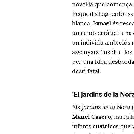
novel·la que comença 
Pequod s’hagi enfonsat 
blanca, Ismael és resca
un rumb erràtic i una 
un individu ambiciós 
assenyats fins dur-los 
per una Idea desborda e
destí fatal.
'El jardins de la Nora
Els jardins de la Nora
(
Manel Casero,
narra l
infants
austríacs
que v