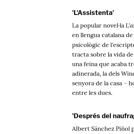
'L'Assistenta'
L'a
La popular novel·la
en llengua catalana de
psicològic de l'escript
tracta sobre la vida de
una feina que acaba tr
adinerada, la dels Win
senyora de la casa – ho
entre les dues.
'Després del naufra
Albert Sánchez Piñol 