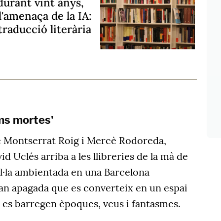
durant vint anys,
l'amenaça de la IA:
 traducció literària
ums mortes'
de Montserrat Roig i Mercè Rodoreda,
id Uclés arriba a les llibreries de la mà de
·la ambientada en una Barcelona
an apagada que es converteix en un espai
n es barregen èpoques, veus i fantasmes.