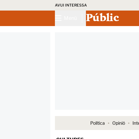
AVUI INTERESSA
Públic
Menú
Política
Opinió
Int