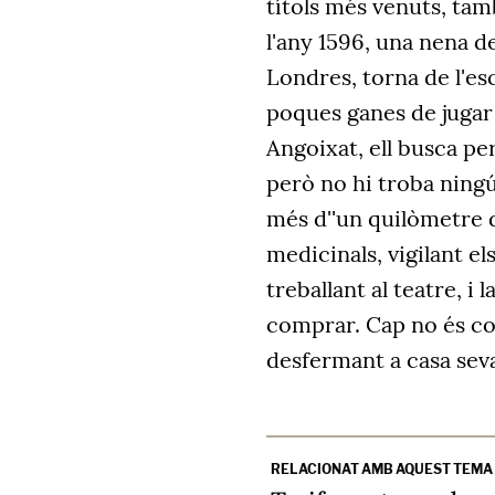
títols més venuts, tamb
l'any 1596, una nena 
Londres, torna de l'es
poques ganes de jugar
Angoixat, ell busca per
però no hi troba ningú.
més d''un quilòmetre de
medicinals, vigilant el
treballant al teatre, i 
comprar. Cap no és con
desfermant a casa sev
RELACIONAT AMB AQUEST TEMA