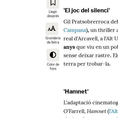
'El joc del silenci'
Llegir
després
Gil Pratsobrerroca d
Campana
)
,
un thriller 
real d'Arcavell, a l'Alt
Grandària
de lletra
anys
que viu en un pobl
sense deixar rastre. E
terra per trobar-la.
Color de
fons
'Hamnet'
L'adaptació cinematogr
Hamnet
O'Farrell,
(
l'Al