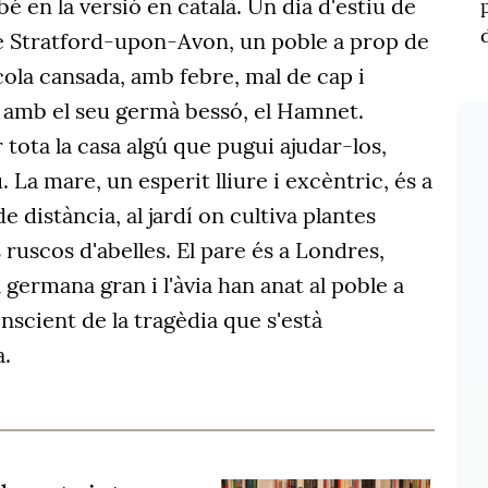
é en la versió en català. Un dia d'estiu de
de Stratford-upon-Avon, un poble a prop de
cola cansada, amb febre, mal de cap i
 amb el seu germà bessó, el Hamnet.
 tota la casa algú que pugui ajudar-los,
 La mare, un esperit lliure i excèntric, és a
 distància, al jardí on cultiva plantes
s ruscos d'abelles. El pare és a Londres,
la germana gran i l'àvia han anat al poble a
scient de la tragèdia que s'està
a.