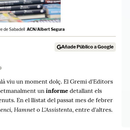
re de Sabadell
ACN/Albert Segura
Añade Público a Google
9
talà viu un moment dolç. El Gremi d'Editors
 setmanalment un
informe
detallant els
enuts. En el llistat del passat mes de febrer
ilenci, Hamnet
L'Assistenta
o
, entre d'altres.