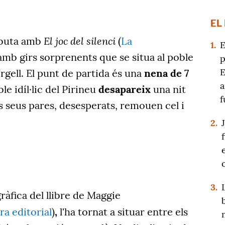
EL
El joc del silenci
ebuta amb
(
La
1.
E
amb girs sorprenents que se situa al poble
p
E
 Urgell. El punt de partida és una
nena de 7
a
e idíl·lic del Pirineu
desapareix
una nit
f
ls seus pares, desesperats, remouen cel i
2.
3.
àfica del llibre de Maggie
tra editorial
)
,
l'ha tornat a situar entre els