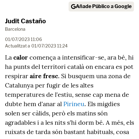
Añade Público a Google
Judit Castaño
Barcelona
01/07/2023 11:06
Actualitzat a
01/07/2023 11:24
La
calor
comença a intensificar-se, ara bé, hi
ha punts del territori català on encara es pot
respirar
aire fresc
. Si busquem una zona de
Catalunya per fugir de les altes
temperatures de l'estiu, sense cap mena de
dubte hem d'anar al
Pirineu
. Els migdies
solen ser càlids, però els matins són
agradables i a les nits s'hi dorm bé. A més, els
ruixats de tarda són bastant habituals, cosa