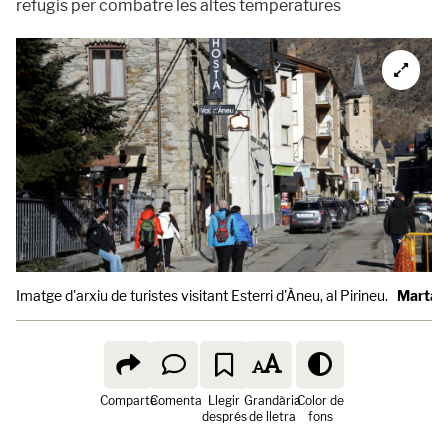
refugis per combatre les altes temperatures
Imatge d'arxiu de turistes visitant Esterri d'Àneu, al Pirineu.
Marta L
Comparte
Comenta
Llegir
Grandària
Color de
després
de lletra
fons