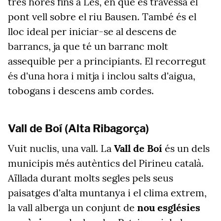
tres hores fins a Les, en què es travessa el
pont vell sobre el riu Bausen. També és el
lloc ideal per iniciar-se al descens de
barrancs, ja que té un barranc molt
assequible per a principiants. El recorregut
és d'una hora i mitja i inclou salts d'aigua,
tobogans i descens amb cordes.
Vall de Boí (Alta Ribagorça)
Vuit nuclis, una vall. La
Vall de Boí
és un dels
municipis més autèntics del Pirineu català.
Aïllada durant molts segles pels seus
paisatges d'alta muntanya i el clima extrem,
la vall alberga un conjunt de
nou esglésies