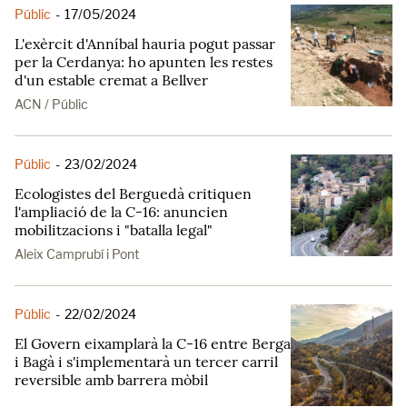
Públic
-
17/05/2024
L'exèrcit d'Anníbal hauria pogut passar
per la Cerdanya: ho apunten les restes
d'un estable cremat a Bellver
ACN / Públic
Públic
-
23/02/2024
Ecologistes del Berguedà critiquen
l'ampliació de la C-16: anuncien
mobilitzacions i "batalla legal"
Aleix Camprubí i Pont
Públic
-
22/02/2024
El Govern eixamplarà la C-16 entre Berga
i Bagà i s'implementarà un tercer carril
reversible amb barrera mòbil