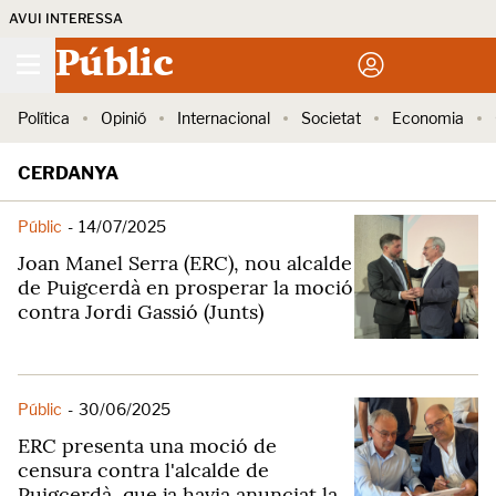
AVUI INTERESSA
Públic
Política
Opinió
Internacional
Societat
Economia
CERDANYA
Públic
-
14/07/2025
Joan Manel Serra (ERC), nou alcalde
de Puigcerdà en prosperar la moció
contra Jordi Gassió (Junts)
Públic
-
30/06/2025
ERC presenta una moció de
censura contra l'alcalde de
Puigcerdà, que ja havia anunciat la