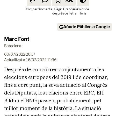
Comparte
Comenta
Llegir
Grandària
Color de
després
de lletra
fons
Añade Público a Google
Marc Font
Barcelona
09/07/2022 20:17
Actualitzat a
16/02/2024 11:36
Després de concórrer conjuntament a les
eleccions europees del 2019 i de coordinar,
fins a cert punt, la seva actuació al Congrés
dels Diputats, les relacions entre ERC, EH
Bildu i el BNG passen, probablement, pel
millor moment de la història. La situació
coincideix amb la puixança electoral de tres