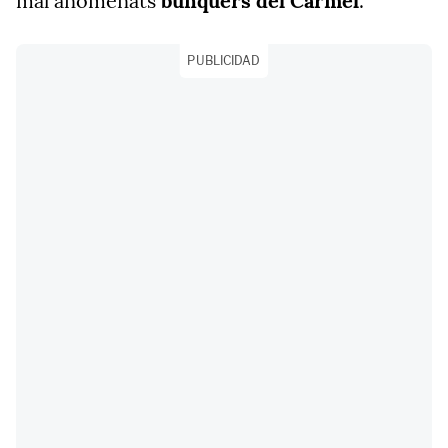
mal anomenats
búnquers del Carmel
.
PUBLICIDAD