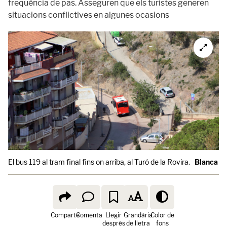
freqüència de pas. Asseguren que els turistes generen
situacions conflictives en algunes ocasions
El bus 119 al tram final fins on arriba, al Turó de la Rovira.
Blanca B
Comparte
Comenta
Llegir
Grandària
Color de
després
de lletra
fons