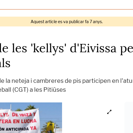
Aquest article es va publicar fa 7 anys.
 les 'kellys' d'Eivissa pe
ls
de la neteja i cambreres de pis participen en l'at
ball (CGT) a les Pitiüses