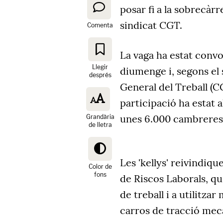
posar fi a la sobrecàrr
sindicat CGT.
Comenta
La vaga ha estat convo
Llegir
diumenge i, segons el 
després
General del Treball (CG
participació ha estat a
unes 6.000 cambreres 
Grandària
de lletra
Les 'kellys' reivindiqu
Color de
fons
de Riscos Laborals, qu
de treball i a utilitzar
carros de tracció mec