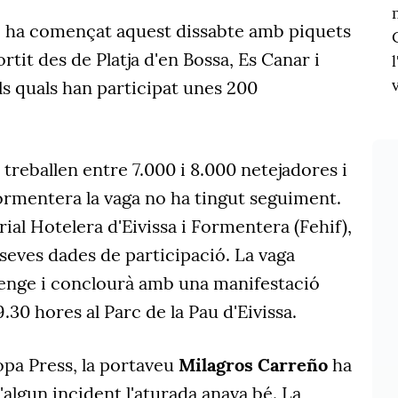
s, ha començat aquest dissabte amb piquets
tit des de Platja d'en Bossa, Es Canar i
ls quals han participat unes 200
 treballen entre 7.000 i 8.000 netejadores i
ormentera la vaga no ha tingut seguiment.
al Hotelera d'Eivissa i Formentera (Fehif),
 seves dades de participació. La vaga
enge i conclourà amb una manifestació
.30 hores al Parc de la Pau d'Eivissa.
opa Press, la portaveu
Milagros Carreño
ha
'algun incident l'aturada anava bé. La