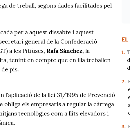
ega de treball, segons dades facilitades pel
cada per a aquest dissabte i aquest
EL
secretari general de la Confederació
T) a les Pitiüses,
Rafa Sánchez
, la
1.
T
lta, tenint en compte que en illa treballen
d
d
de pis.
2.
en l'aplicació de la llei 31/1995 de Prevenció
e obliga els empresaris a regular la càrrega
 mitjans tecnològics com a llits elevadors i
ànica.
3.