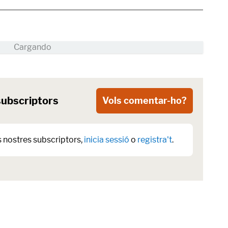
subscriptors
Vols comentar-ho?
s nostres subscriptors,
inicia sessió
o
registra't
.