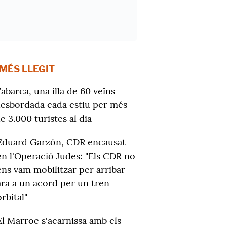
 MÉS LLEGIT
abarca, una illa de 60 veïns
esbordada cada estiu per més
e 3.000 turistes al dia
Eduard Garzón, CDR encausat
en l'Operació Judes: "Els CDR no
ens vam mobilitzar per arribar
ara a un acord per un tren
orbital"
El Marroc s'acarnissa amb els