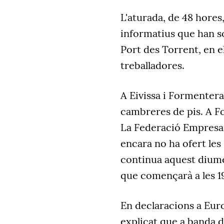
L'aturada, de 48 hore
informatius que han sor
Port des Torrent, en e
treballadores.
A Eivissa i Formentera
cambreres de pis. A F
La Federació Empresari
encara no ha ofert les
continua aquest dium
que començarà a les 19
En declaracions a Eur
explicat que a banda d