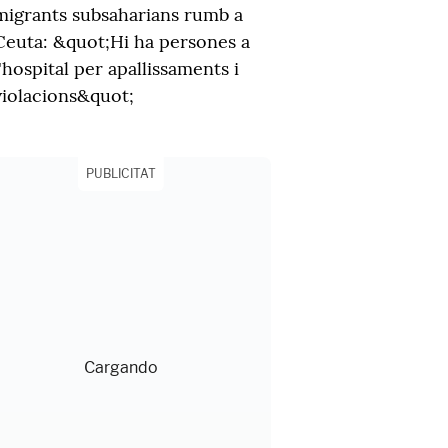
migrants subsaharians rumb a
Ceuta: &quot;Hi ha persones a
l'hospital per apallissaments i
violacions&quot;
PUBLICITAT