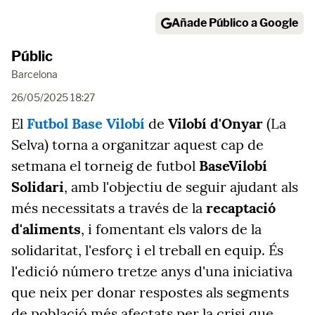
Añade Público a Google
Públic
Barcelona
26/05/2025 18:27
El
Futbol Base Vilobí
de
Vilobí d'Onyar
(La
Selva) torna a organitzar aquest cap de
setmana el torneig de futbol
BaseVilobí
Solidari
, amb l'objectiu de seguir ajudant als
més necessitats a través de la
recaptació
d'aliments
, i fomentant els valors de la
solidaritat, l'esforç i el treball en equip. És
l'edició número tretze anys d'una iniciativa
que neix per donar respostes als segments
de població més afectats per la crisi que