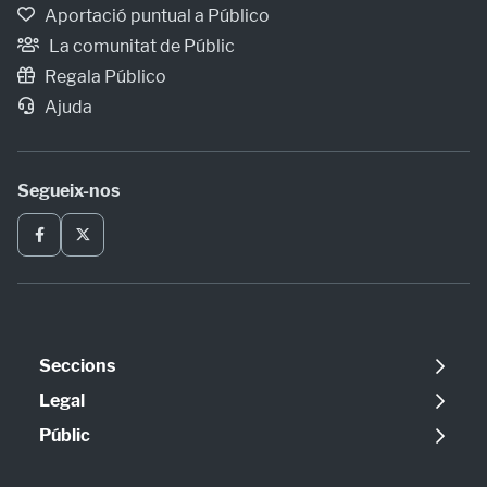
Aportació puntual a Público
La comunitat de Públic
Regala Público
Ajuda
Segueix-nos
Seccions
Política
Legal
Opinió
Avís legal
Públic
Internacional
Política de cookies
Qui som
Societat