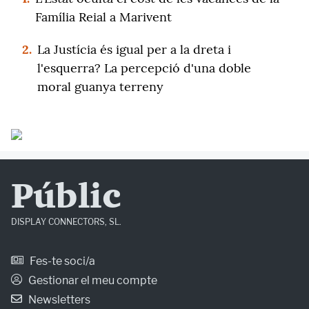
Família Reial a Marivent
2.
La Justícia és igual per a la dreta i
l'esquerra? La percepció d'una doble
moral guanya terreny
Públic
DISPLAY CONNECTORS, SL.
Fes-te soci/a
Gestionar el meu compte
Newsletters