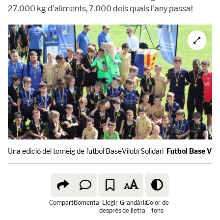
27.000 kg d'aliments, 7.000 dels quals l'any passat
Una edició del torneig de futbol BaseVilobí Solidari
Futbol Base Vilo
Comparte
Comenta
Llegir
Grandària
Color de
després
de lletra
fons