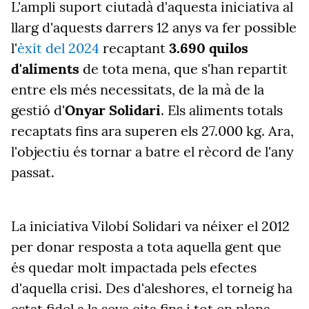
L'ampli suport ciutadà d'aquesta iniciativa al
llarg d'aquests darrers 12 anys va fer possible
l'
èxit del 2024
recaptant
3.690 quilos
d'aliments
de tota mena, que s'han repartit
entre els més necessitats, de la mà de la
gestió d'
Onyar Solidari
. Els aliments totals
recaptats fins ara superen els 27.000 kg. Ara,
l'objectiu és tornar a batre el rècord de l'any
passat.
La iniciativa Vilobí Solidari va néixer el 2012
per donar resposta a tota aquella gent que
és quedar molt impactada pels efectes
d'aquella crisi. Des d'aleshores, el torneig ha
estat fidel a la seva cita fins i tot en plena