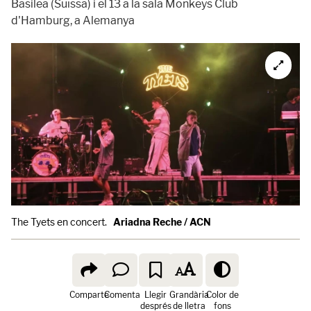
Basilea (Suïssa) i el 13 a la sala Monkeys Club
d'Hamburg, a Alemanya
The Tyets en concert.
Ariadna Reche / ACN
Comparte
Comenta
Llegir
Grandària
Color de
després
de lletra
fons