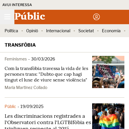
AVUI INTERESSA
Públic
Política
Opinió
Internacional
Societat
Economia
TRANSFÒBIA
Feminismes
-
30/03/2026
Com la transfòbia travessa la vida de les
persones trans: "Dubto que cap hagi
tingut el luxe de viure sense violència"
María Martínez Collado
Públic
-
19/09/2025
Les discriminacions registrades a
l'Observatori contra l'LGTBIfòbia es
tripliquen respecte al 2015