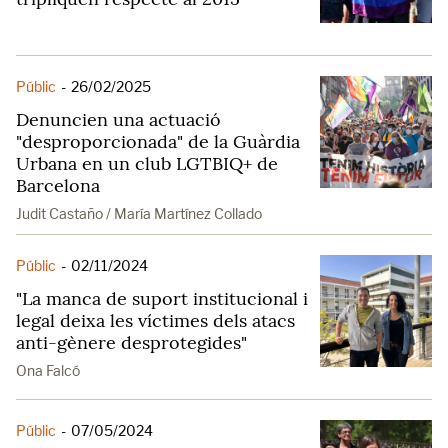
Públic
-
26/02/2025
Denuncien una actuació
"desproporcionada" de la Guàrdia
Urbana en un club LGTBIQ+ de
Barcelona
Judit Castaño / María Martínez Collado
Públic
-
02/11/2024
"La manca de suport institucional i
legal deixa les víctimes dels atacs
anti-gènere desprotegides"
Ona Falcó
Públic
-
07/05/2024