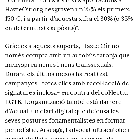
HazteOir.org desgraven un 75% els primers
150 €, i a partir d'aquesta xifra el 30% (o 35%
en determinats supòsits)".
Gràcies a aquests suports, Hazte Oír no
només compta amb un autobús taronja que
menysprea nenes i nens transsexuals.
Durant els últims mesos ha realitzat
campanyes -totes elles amb recol·lecció de
signatures inclosa- en contra del col·lectiu
LGTB. L'organització també està darrere
d'Actual, un diari digital que defensa les
seves postures fonamentalistes en format
periodístic. Arsuaga, l'advocat ultracatòlic i
parent de Rato, acostuma a ser noi de