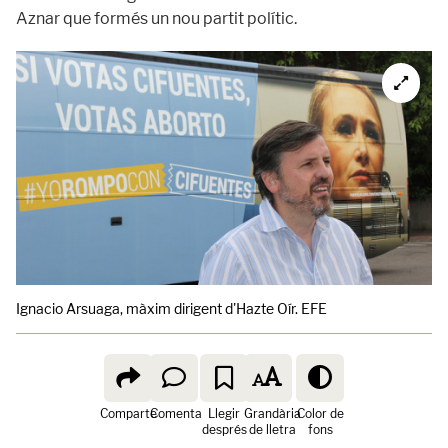
Aznar que formés un nou partit polític.
Ignacio Arsuaga, màxim dirigent d'Hazte Oír. EFE
Comparte
Comenta
Llegir
Grandària
Color de
després
de lletra
fons