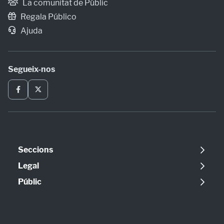
La comunitat de Públic
Regala Público
Ajuda
Segueix-nos
Seccions
Política
Legal
Opinió
Avís legal
Públic
Internacional
Política de cookies
Qui som
Societat
Política de privadesa
Contacte
Economia
Configuració de cookies