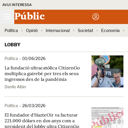
AVUI INTERESSA
Públic
Política
Opinió
Internacional
Societat
Economia
LOBBY
Política
-
01/06/2026
La fundació ultracatòlica CitizenGo
multiplica gairebé per tres els seus
ingressos des de la pandèmia
Danilo Albin
Política
-
26/03/2026
El fundador d'HazteOír va facturar
221.000 dòlars en dos anys com a
president del lobby ultra CitizenGo