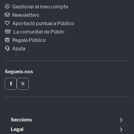
Gestionar el meu compte
Newsletters
Aportació puntual a Público
La comunitat de Públic
Regala Público
Ajuda
Segueix-nos
Seccions
Política
Legal