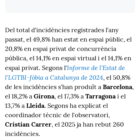
Del total d'incidències registrades l'any
passat, el 49,8% han estat en espai públic, el
20,8% en espai privat de concurrència
pública, el 14,1% en espai virtual i el 14,1% en
Informe de l'Estat de
espai privat. Segons l
'
l'LGTBI-fòbia a Catalunya de 2024
, el
50,8%
de les incidències s'han produït a
Barcelona
,
el 18,2% a
Girona
, el 17,3% a
Tarragona
i el
13,7% a
Lleida
. Segons ha explicat el
coordinador tècnic de l'observatori,
Cristian Carrer
, el 2025 ja han rebut 260
incidències.