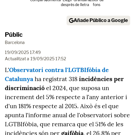
després
de lletra
fons
Añade Público a Google
Públic
Barcelona
19/09/2025 17:49
Actualitzat a
19/09/2025 17:52
L'
Observatori contra l'LGTBIfòbia de
Catalunya
ha registrat 318
incidències per
discriminació
el 2024, que suposa un
increment del 5% respecte a l'any anterior i
d'un 181% respecte al 2015. Això és el que
apunta l'informe anual de l'observatori sobre
LGTBIfòbia, que remarca que el 51% de les
incidències són per
gaifòbia
, el 26,8% per