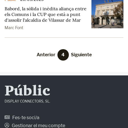
Babord, la sòlida i inèdita aliança entre
els Comuns i la CUP que està a punt
d'assolir l'alcaldia de Vilassar de Mar
Marc Font
Anterior
4
Siguiente
Públic
DISPLAY CONNECTORS, SL.
Fes-te soci/a
Gestionar el meu compte