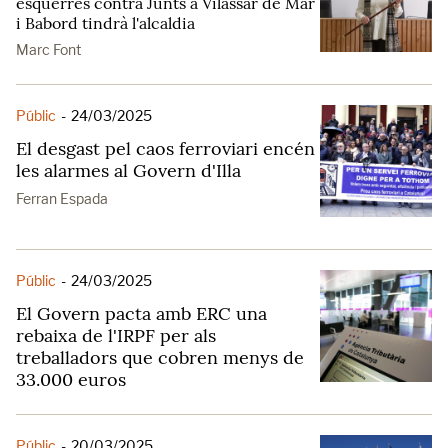
esquerres contra Junts a Vilassar de Mar
i Babord tindrà l'alcaldia
Marc Font
Públic
-
24/03/2025
El desgast pel caos ferroviari encén
les alarmes al Govern d'Illa
Ferran Espada
Públic
-
24/03/2025
El Govern pacta amb ERC una
rebaixa de l'IRPF per als
treballadors que cobren menys de
33.000 euros
Públic
-
20/03/2025