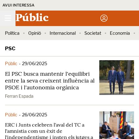
AVUI INTERESSA
Públic
Política
Opinió
Internacional
Societat
Economia
PSC
Públic
-
29/06/2025
El PSC busca mantenir l'equilibri
entre la seva creixent influència al
PSOE i l'autonomia orgànica
Ferran Espada
Públic
-
26/06/2025
ERC i Junts celebren l'aval del TC a
l'amnistia com un èxit de
l'independentisme i insten els jutges a