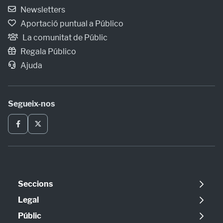
Newsletters
Aportació puntual a Público
La comunitat de Públic
Regala Público
Ajuda
Segueix-nos
Seccions
Política
Legal
Opinió
Avís legal
Públic