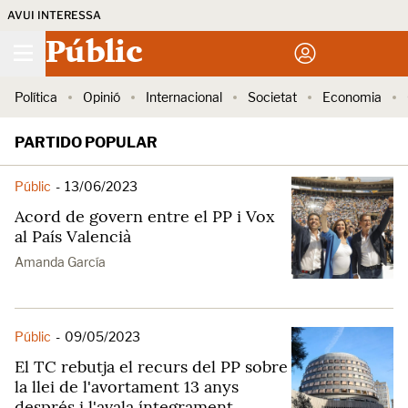
AVUI INTERESSA
Públic
Política
Opinió
Internacional
Societat
Economia
PARTIDO POPULAR
Públic
-
13/06/2023
Acord de govern entre el PP i Vox
al País Valencià
Amanda García
Públic
-
09/05/2023
El TC rebutja el recurs del PP sobre
la llei de l'avortament 13 anys
després i l'avala íntegrament