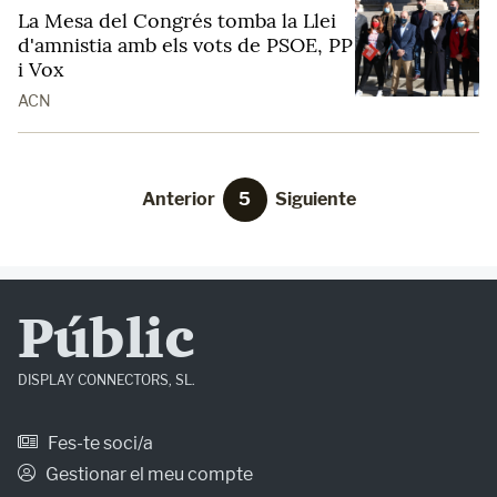
La Mesa del Congrés tomba la Llei
d'amnistia amb els vots de PSOE, PP
i Vox
ACN
Anterior
5
Siguiente
Públic
DISPLAY CONNECTORS, SL.
Fes-te soci/a
Gestionar el meu compte