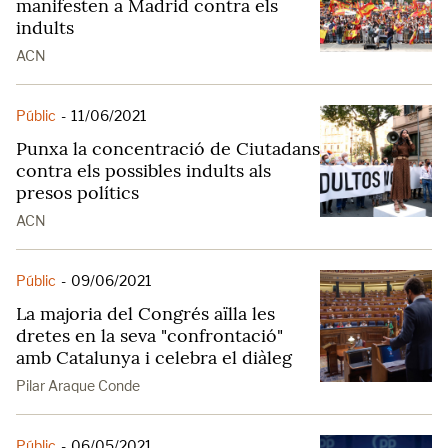
manifesten a Madrid contra els
indults
ACN
Públic
-
11/06/2021
Punxa la concentració de Ciutadans
contra els possibles indults als
presos polítics
ACN
Públic
-
09/06/2021
La majoria del Congrés aïlla les
dretes en la seva "confrontació"
amb Catalunya i celebra el diàleg
Pilar Araque Conde
Públic
-
06/05/2021