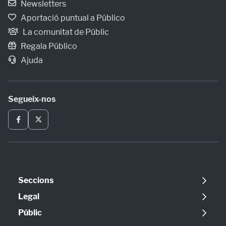
Newsletters
Aportació puntual a Público
La comunitat de Públic
Regala Público
Ajuda
Segueix-nos
Seccions
Política
Legal
Opinió
Avís legal
Públic
Internacional
Política de cookies