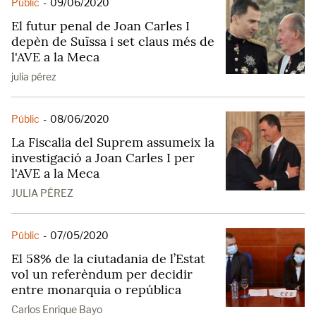
Públic
-
09/06/2020
El futur penal de Joan Carles I
depèn de Suïssa i set claus més de
l'AVE a la Meca
julia pérez
Públic
-
08/06/2020
La Fiscalia del Suprem assumeix la
investigació a Joan Carles I per
l'AVE a la Meca
JULIA PÉREZ
Públic
-
07/05/2020
El 58% de la ciutadania de l’Estat
vol un referèndum per decidir
entre monarquia o república
Carlos Enrique Bayo