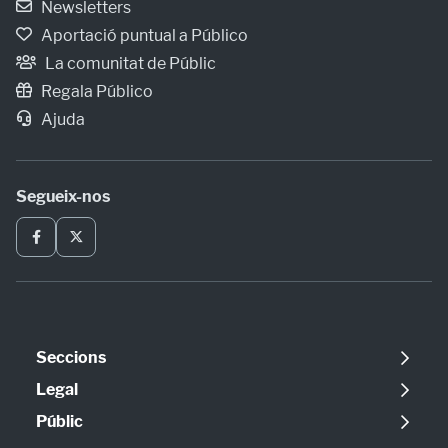
Newsletters
Aportació puntual a Público
La comunitat de Públic
Regala Público
Ajuda
Segueix-nos
Seccions
Política
Legal
Opinió
Avís legal
Públic
Internacional
Política de cookies