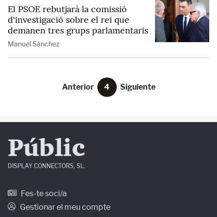
El PSOE rebutjarà la comissió
d'investigació sobre el rei que
demanen tres grups parlamentaris
Manuel Sánchez
Anterior
4
Siguiente
Públic
DISPLAY CONNECTORS, SL.
Fes-te soci/a
Gestionar el meu compte