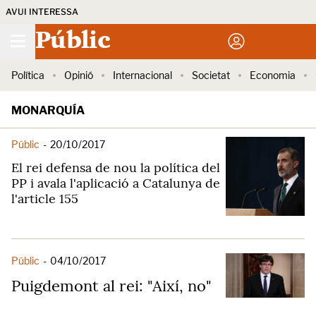
AVUI INTERESSA
Públic
Política
Opinió
Internacional
Societat
Economia
MONARQUÍA
Públic
-
20/10/2017
El rei defensa de nou la política del
PP i avala l'aplicació a Catalunya de
l'article 155
Públic
-
04/10/2017
Puigdemont al rei: "Així, no"