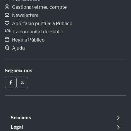
Gestionar el meu compte
Newsletters
Aportació puntual a Público
La comunitat de Públic
Regala Público
Ajuda
Segueix-nos
Seccions
Política
Legal