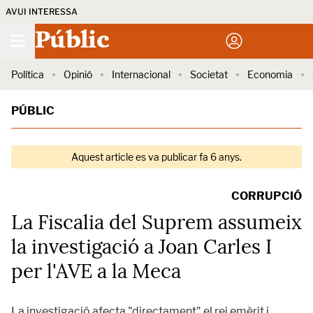
AVUI INTERESSA
Públic
Política
Opinió
Internacional
Societat
Economia
PÚBLIC
Aquest article es va publicar fa 6 anys.
CORRUPCIÓ
La Fiscalia del Suprem assumeix
la investigació a Joan Carles I
per l'AVE a la Meca
La investigació afecta "directament" el rei emèrit i