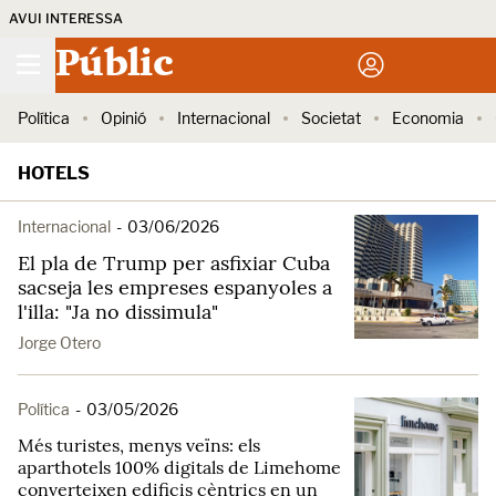
AVUI INTERESSA
Públic
Política
Opinió
Internacional
Societat
Economia
HOTELS
Internacional
-
03/06/2026
El pla de Trump per asfixiar Cuba
sacseja les empreses espanyoles a
l'illa: "Ja no dissimula"
Jorge Otero
Política
-
03/05/2026
Més turistes, menys veïns: els
aparthotels 100% digitals de Limehome
converteixen edificis cèntrics en un