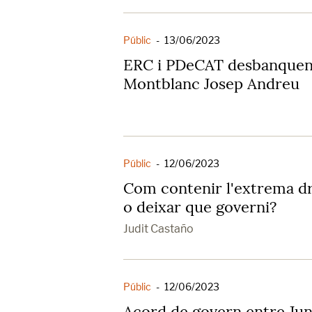
Públic
-
13/06/2023
ERC i PDeCAT desbanquen l
Montblanc Josep Andreu
Públic
-
12/06/2023
Com contenir l'extrema dr
o deixar que governi?
Judit Castaño
Públic
-
12/06/2023
Acord de govern entre Jun