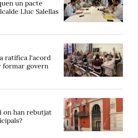
quen un pacte
calde Lluc Salellas
ratifica l'acord
r formar govern
i on han rebutjat
cipals?