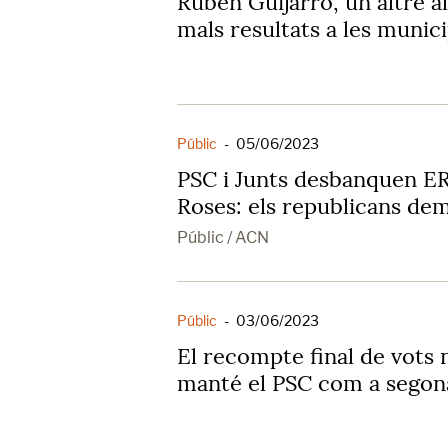
Rubén Guijarro, un altre a
mals resultats a les munici
Públic
-
05/06/2023
PSC i Junts desbanquen ERC
Roses: els republicans de
Públic / ACN
Públic
-
03/06/2023
El recompte final de vots n
manté el PSC com a segona