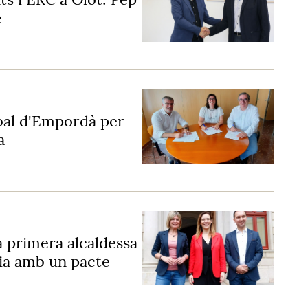
e
sbal d'Empordà per
a
a primera alcaldessa
ia amb un pacte