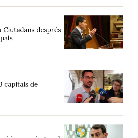
a Ciutadans després
ipals
43 capitals de