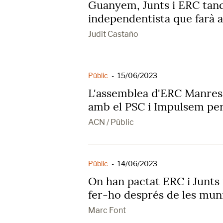
Guanyem, Junts i ERC tan
independentista que farà al
Judit Castaño
Públic
-
15/06/2023
L'assemblea d'ERC Manresa 
amb el PSC i Impulsem pe
ACN / Públic
Públic
-
14/06/2023
On han pactat ERC i Junts 
fer-ho després de les muni
Marc Font