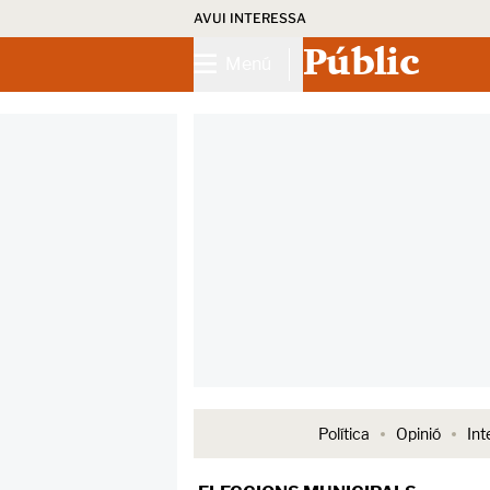
AVUI INTERESSA
Públic
Menú
Política
Opinió
Int