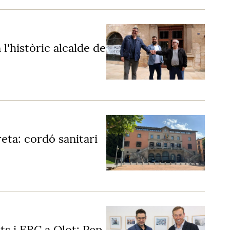
'històric alcalde de
eta: cordó sanitari
ts i ERC a Olot: Pep